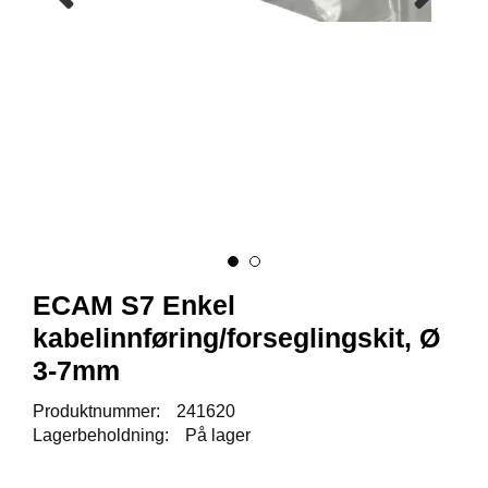
K
J
Ø
T
E
B
O
K
S
E
R
/
S
K
A
ECAM S7 Enkel
P
kabelinnføring/forseglingskit, Ø
3-7mm
M
Produktnummer:
241620
O
N
Lagerbeholdning:
På lager
T
A