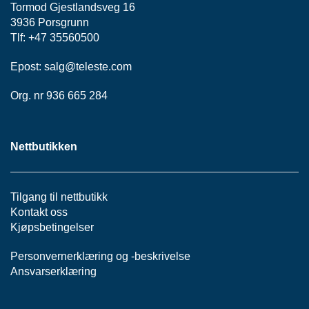
P
Tormod Gjestlandsveg 16
A
3936 Porsgrunn
N
Tlf: +47 35560500
E
L
Epost:
salg@teleste.
com
Org. nr 936 665 284
S
N
O
R
Nettbutikken
E
R
/
Tilgang til nettbutikk
K
A
Kontakt oss
B
Kjøpsbetingelser
L
E
Personvernerklæring
og -
beskrivelse
R
Ansvarserklæring