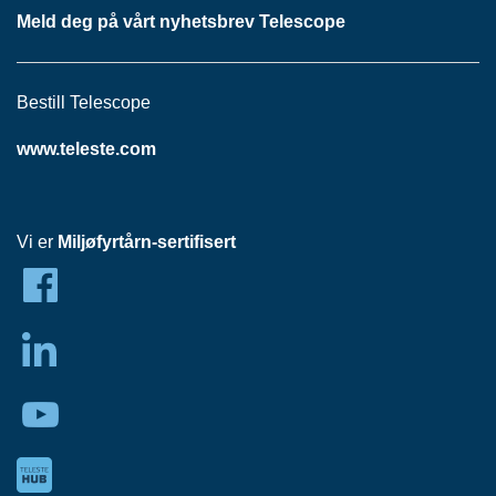
H
Meld deg på vårt nyhetsbrev Telescope
O
V
E
D
Bestill Telescope
S
E
www.teleste.com
N
T
R
A
L
Vi er
Miljøfyrtårn-sertifisert
H
F
C
N
E
T
T