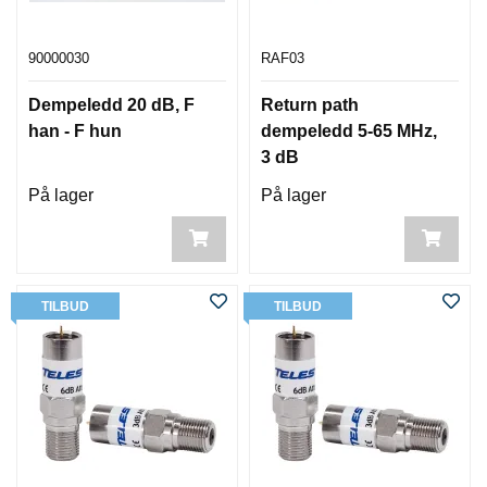
90000030
RAF03
Dempeledd 20 dB, F
Return path
han - F hun
dempeledd 5-65 MHz,
3 dB
På lager
På lager
TILBUD
TILBUD