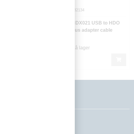
281051
282134
HDO775 1 CH33
HDX021 USB to HDO
1,2GHz sender
bus adapter cable
+10dBm 1550.92nm
På lager
På lager
Teleste Norge AS
Tormod Gjestlandsveg 16
3936 Porsgrunn
Tlf: +47 35560500