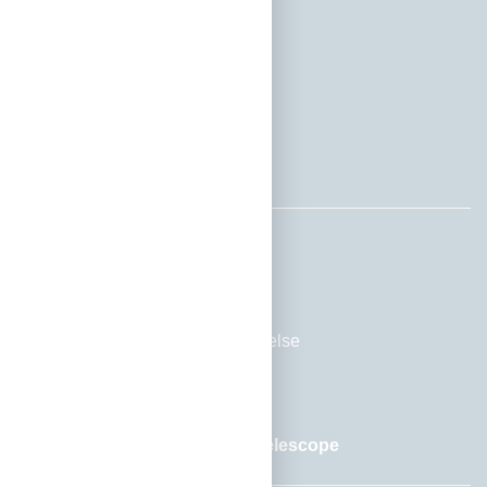
Epost:
salg@teleste.
com
Org. nr 936 665 284
Nettbutikken
Tilgang til nettbutikk
Kontakt oss
Kjøpsbetingelser
Personvernerklæring
og -
beskrivelse
Ansvarserklæring
Meld deg på vårt nyhetsbrev Telescope