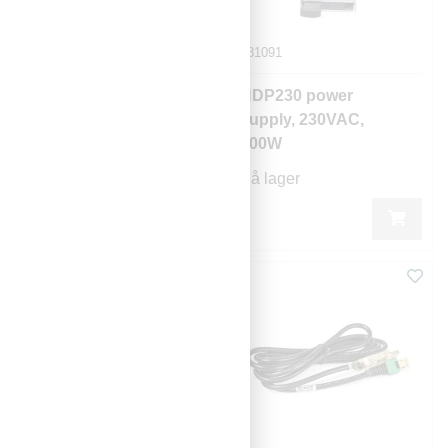
281090
281091
HDX002 Sub-rack,
HDP230 power
19" 2U, 12
supply, 230VAC,
modulplasser
200W
På lager
På lager