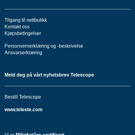
P
A
N
E
Tilgang til nettbutikk
L
Kontakt oss
Kjøpsbetingelser
Personvernerklæring
S
og -
beskrivelse
N
Ansvarserklæring
O
R
E
R
Meld deg på vårt nyhetsbrev Telescope
/
K
A
Bestill Telescope
B
L
E
www.teleste.com
R
Vi er
Miljøfyrtårn-sertifisert