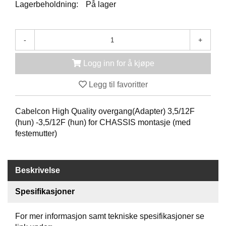
K
Lagerbeholdning:
På lager
J
Ø
T
-
+
E
B
O
Logg inn for å kjøpe
K
S
Legg til favoritter
E
R
/
Cabelcon High Quality overgang(Adapter) 3,5/12F
S
(hun) -3,5/12F (hun) for CHASSIS montasje (med
K
festemutter)
A
P
Beskrivelse
M
O
Spesifikasjoner
N
T
For mer informasjon samt tekniske spesifikasjoner se
A