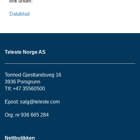
link under:
S
J
E
Datablad
/
I
N
S
T
R
Teleste Norge AS
U
M
E
N
Tormod Gjestlandsveg 16
T
3936 Porsgrunn
E
Tlf: +47 35560500
R
Epost:
salg@teleste.
com
F
Org. nr 936 665 284
I
B
E
R
Nettbutikken