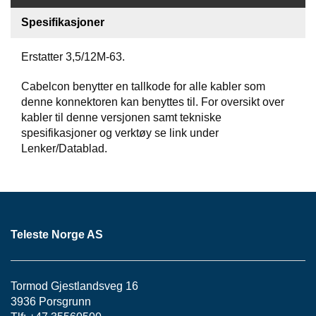
S
J
Spesifikasjoner
E
/
Erstatter 3,5/12M-63.
I
N
S
Cabelcon benytter en tallkode for alle kabler som
T
denne konnektoren kan benyttes til. For oversikt over
R
kabler til denne versjonen samt tekniske
U
spesifikasjoner og verktøy se link under
M
Lenker/Datablad.
E
N
T
E
R
Teleste Norge AS
F
I
B
Tormod Gjestlandsveg 16
E
3936 Porsgrunn
R