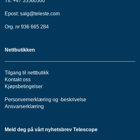
Tlf: +47 35560500
P
A
Epost:
salg@teleste.
com
N
E
L
Org. nr 936 665 284
S
Nettbutikken
N
O
R
E
Tilgang til nettbutikk
R
Kontakt oss
/
Kjøpsbetingelser
K
A
Personvernerklæring
og -
beskrivelse
B
Ansvarserklæring
L
E
R
Meld deg på vårt nyhetsbrev Telescope