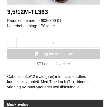
K
J
Ø
3,5/12M-TL363
T
E
Produktnummer:
49036300-01
B
Lagerbeholdning:
På lager
O
K
S
E
-
+
R
/
Logg inn for å kjøpe
S
K
Legg til favoritter
A
P
Cabelcon 3,5/12 male (han) interface. Hardline
konnektor, vanntett. Med True Lock (TL) - hindrer
M
vridning av inner/ytterleder ved tilskruing. e.l.
O
N
T
A
Beskrivelse