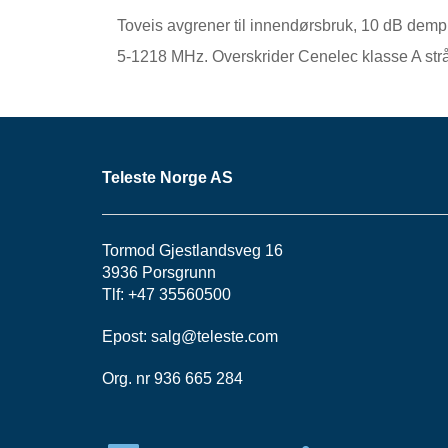
Toveis avgrener til innendørsbruk, 10 dB demp
5-1218 MHz. Overskrider Cenelec klasse A str
Teleste Norge AS
Tormod Gjestlandsveg 16
3936 Porsgrunn
Tlf: +47 35560500
Epost:
salg@teleste.
com
Org. nr 936 665 284