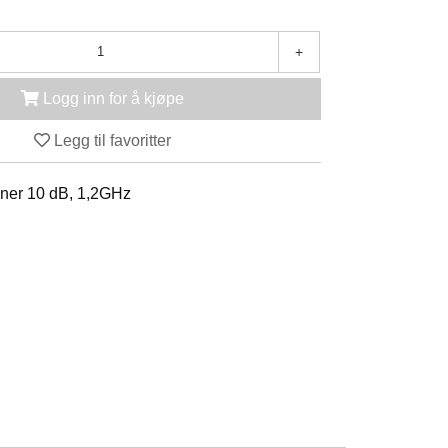
+
Logg inn for å kjøpe
Legg til favoritter
ener 10 dB, 1,2GHz