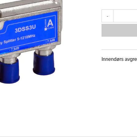
-
Innendørs avgr