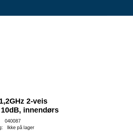
0
Min side
Infosenter
Favoritter
1,2GHz 2-veis
 10dB, innendørs
:
040087
g:
Ikke på lager