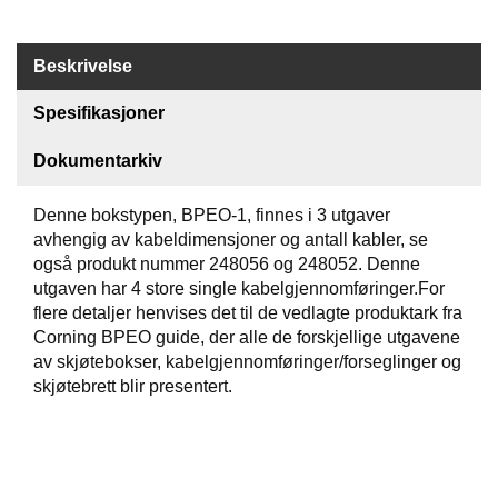
S
J
E
Beskrivelse
/
I
Spesifikasjoner
N
S
T
Dokumentarkiv
R
U
Denne bokstypen, BPEO-1, finnes i 3 utgaver
M
avhengig av kabeldimensjoner og antall kabler, se
E
N
også produkt nummer 248056 og 248052. Denne
T
utgaven har 4 store single kabelgjennomføringer.For
E
flere detaljer henvises det til de vedlagte produktark fra
R
Corning BPEO guide, der alle de forskjellige utgavene
av skjøtebokser, kabelgjennomføringer/forseglinger og
skjøtebrett blir presentert.
F
I
B
E
R