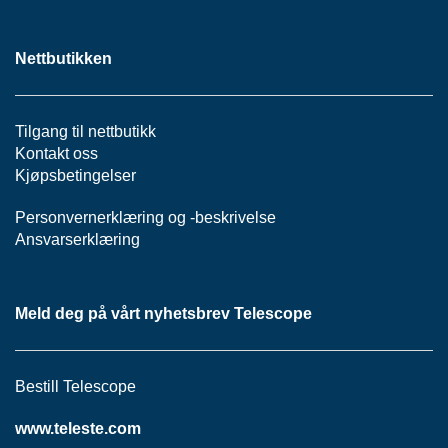
H
O
V
Nettbutikken
E
D
S
E
Tilgang til nettbutikk
N
Kontakt oss
T
R
Kjøpsbetingelser
A
L
Personvernerklæring
og -
beskrivelse
Ansvarserklæring
H
F
Meld deg på vårt nyhetsbrev Telescope
C
N
E
T
Bestill Telescope
T
www.teleste.com