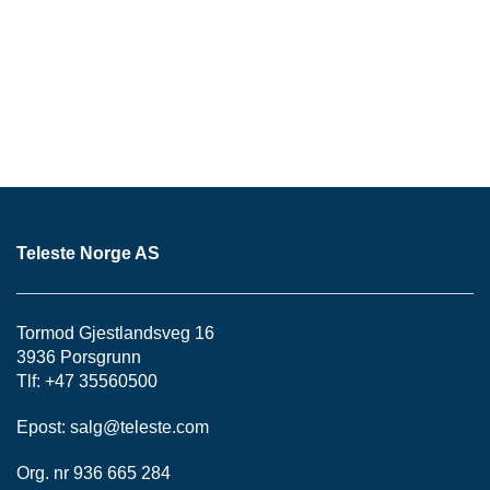
P
A
N
E
L
S
N
O
R
E
Teleste Norge AS
R
/
K
Tormod Gjestlandsveg 16
A
B
3936 Porsgrunn
L
Tlf: +47 35560500
E
R
Epost:
salg@teleste.
com
Org. nr 936 665 284