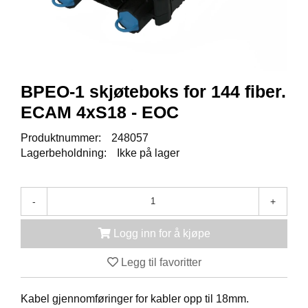
K
J
Ø
T
E
B
O
BPEO-1 skjøteboks for 144 fiber.
K
S
ECAM 4xS18 - EOC
E
R
Produktnummer:
248057
/
Lagerbeholdning:
Ikke på lager
S
K
A
P
-
+
Logg inn for å kjøpe
M
O
Legg til favoritter
N
T
Kabel gjennomføringer for kabler opp til 18mm.
A