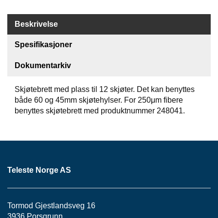
S
J
E
Beskrivelse
/
I
Spesifikasjoner
N
S
Dokumentarkiv
T
R
U
Skjøtebrett med plass til 12 skjøter. Det kan benyttes
M
både 60 og 45mm skjøtehylser. For 250μm fibere
E
benyttes skjøtebrett med produktnummer 248041.
N
T
E
R
Teleste Norge AS
F
I
B
E
Tormod Gjestlandsveg 16
R
3936 Porsgrunn