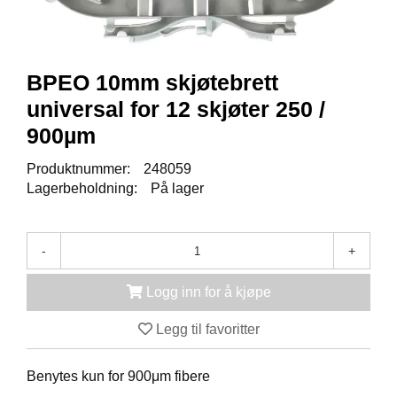
K
J
Ø
T
E
BPEO 10mm skjøtebrett
B
universal for 12 skjøter 250 /
O
K
900µm
S
E
Produktnummer:
248059
R
Lagerbeholdning:
På lager
/
S
K
A
-
+
P
Logg inn for å kjøpe
M
Legg til favoritter
O
N
T
Benytes kun for 900μm fibere
A