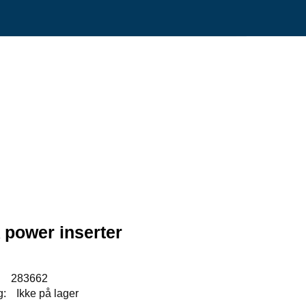
0
Min side
Infosenter
Favoritter
power inserter
:
283662
g:
Ikke på lager