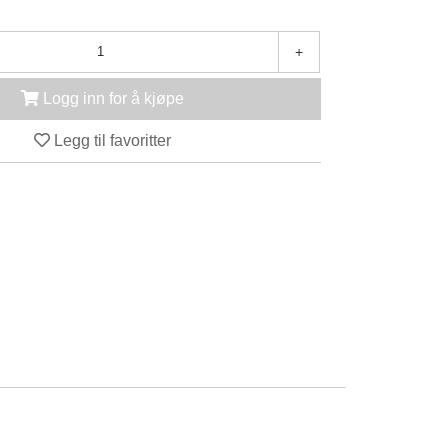
+
Logg inn for å kjøpe
Legg til favoritter