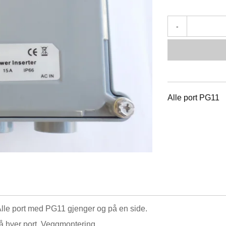
-
Alle port PG11
Alle port med PG11 gjenger og på en side.
å hver port. Veggmontering.