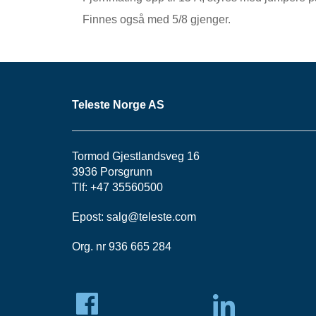
Finnes også med 5/8 gjenger.
Teleste Norge AS
Tormod Gjestlandsveg 16
3936 Porsgrunn
Tlf: +47 35560500
Epost:
salg@teleste.
com
Org. nr 936 665 284