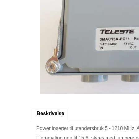
Beskrivelse
Power inserter til utendørsbruk 5 - 1218 MHz. 
Fjernmating opp til 15 A, styres med jumpere p