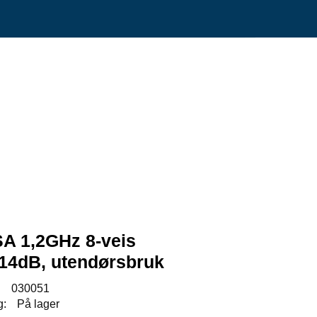
0
Min side
Infosenter
Favoritter
A 1,2GHz 8-veis
 14dB, utendørsbruk
:
030051
g:
På lager