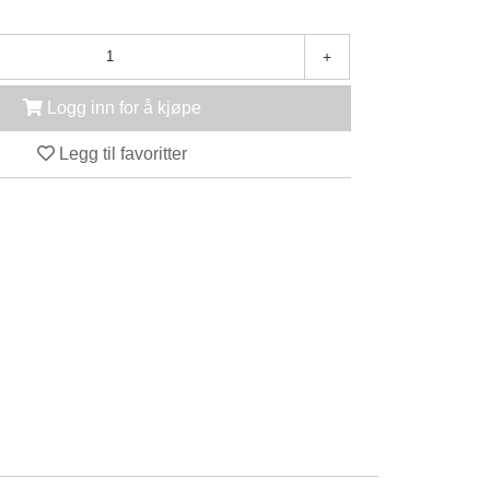
+
Logg inn for å kjøpe
Legg til favoritter