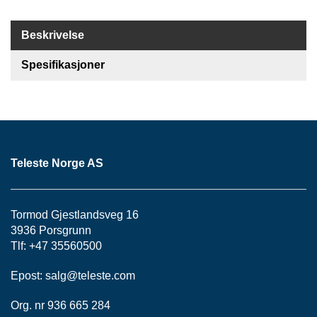
K
J
Ø
Beskrivelse
T
E
Spesifikasjoner
B
O
K
S
E
R
/
Teleste Norge AS
S
K
A
P
Tormod Gjestlandsveg 16
3936 Porsgrunn
Tlf: +47 35560500
M
O
Epost:
salg@teleste.
com
N
T
Org. nr 936 665 284
A