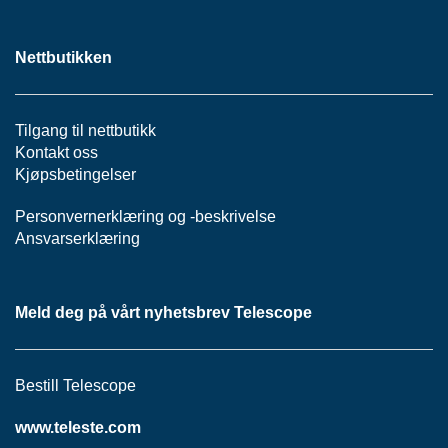
S
J
E
Nettbutikken
/
I
N
S
Tilgang til nettbutikk
T
Kontakt oss
R
Kjøpsbetingelser
U
M
E
Personvernerklæring
og -
beskrivelse
N
Ansvarserklæring
T
E
R
Meld deg på vårt nyhetsbrev Telescope
F
I
Bestill Telescope
B
E
www.teleste.com
R