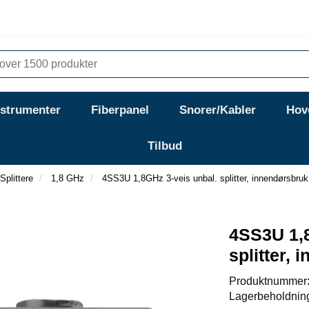
nstrumenter
Fiberpanel
Snorer/Kabler
Hov
Tilbud
Splittere
1,8 GHz
4SS3U 1,8GHz 3-veis unbal. splitter, innendørsbruk
4SS3U 1,8
splitter,
Produktnummer
Lagerbeholdnin