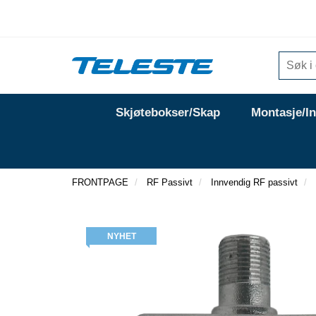
Skjøtebokser/Skap
Montasje/I
FRONTPAGE
RF Passivt
Innvendig RF passivt
NYHET