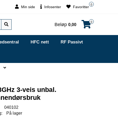
0
Min side
Infosenter
Favoritter
0
Beløp
0,00
edsentral
HFC nett
RF Passivt
GHz 3-veis unbal.
 innendørsbruk
:
040102
g:
På lager