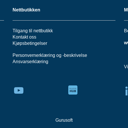
Nettbutikken
M
Tilgang til nettbutikk
B
Kontakt oss
w
Kjøpsbetingelser
Personvernerklæring
og -
beskrivelse
Ansvarserklæring
V
Gurusoft