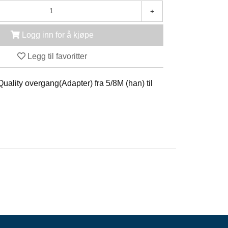
+
Logg inn for å kjøpe
Legg til favoritter
ality overgang(Adapter) fra 5/8M (han) til