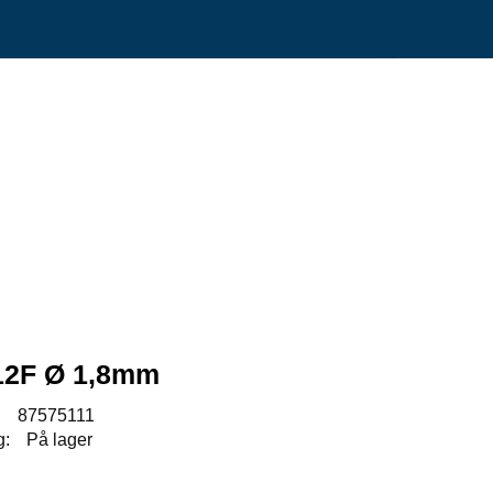
0
Min side
Infosenter
Favoritter
/12F Ø 1,8mm
:
87575111
g:
På lager