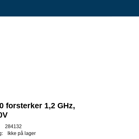
0
Min side
Infosenter
Favoritter
 forsterker 1,2 GHz,
0V
:
284132
g:
Ikke på lager