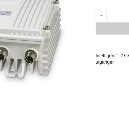
-
Intelligent 1,2 
utganger