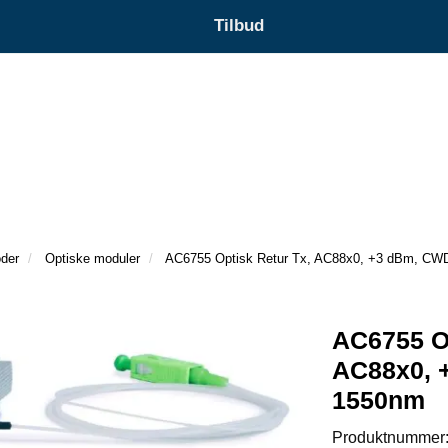
Tilbud
oder
Optiske moduler
AC6755 Optisk Retur Tx, AC88x0, +3 dBm, C
AC6755 Op
AC88x0,
1550nm
Produktnummer