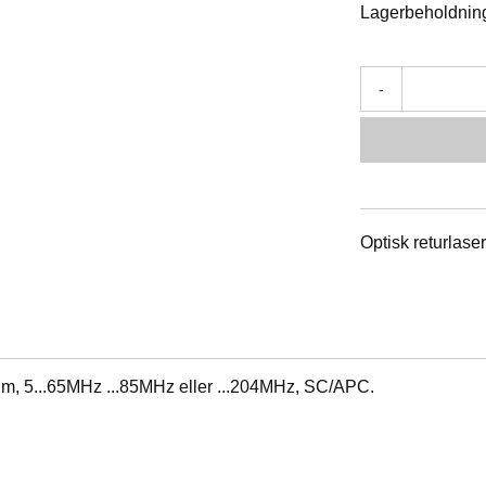
Lagerbeholdnin
-
Optisk returlas
, 5...65MHz ...85MHz eller ...204MHz, SC/APC.