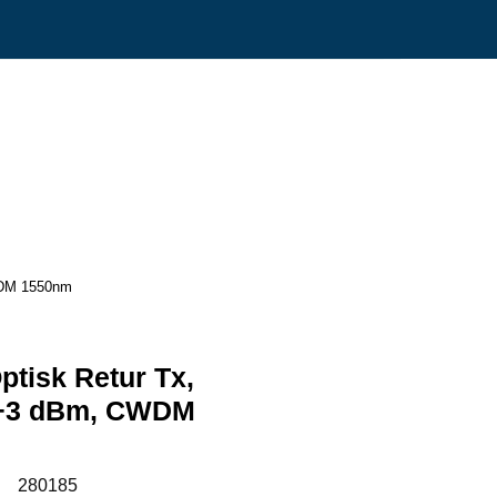
0
Min side
Infosenter
Favoritter
WDM 1550nm
tisk Retur Tx,
 +3 dBm, CWDM
:
280185