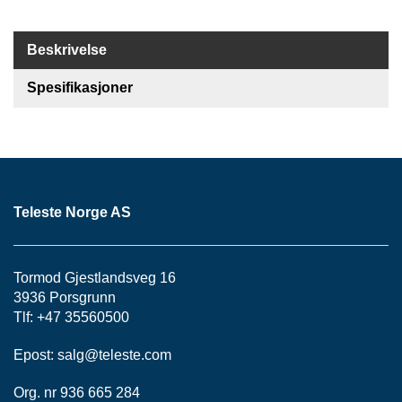
S
J
E
Beskrivelse
/
I
Spesifikasjoner
N
S
T
R
U
M
E
N
Teleste Norge AS
T
E
R
Tormod Gjestlandsveg 16
3936 Porsgrunn
Tlf: +47 35560500
F
I
Epost:
salg@teleste.
com
B
E
R
Org. nr 936 665 284