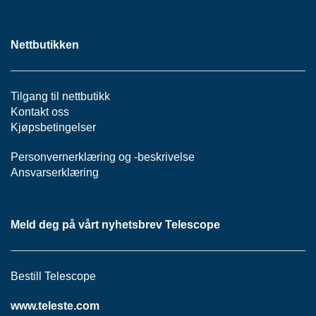
P
A
N
Nettbutikken
E
L
Tilgang til nettbutikk
S
Kontakt oss
N
Kjøpsbetingelser
O
R
Personvernerklæring
og -
beskrivelse
E
Ansvarserklæring
R
/
K
A
Meld deg på vårt nyhetsbrev Telescope
B
L
E
R
Bestill Telescope
www.teleste.com