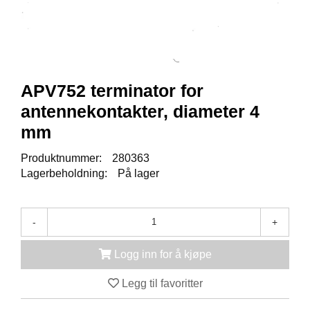
K
J
Ø
T
E
B
O
APV752 terminator for
K
antennekontakter, diameter 4
S
E
mm
R
/
Produktnummer:
280363
S
Lagerbeholdning:
På lager
K
A
P
-
+
M
Logg inn for å kjøpe
O
N
Legg til favoritter
T
A