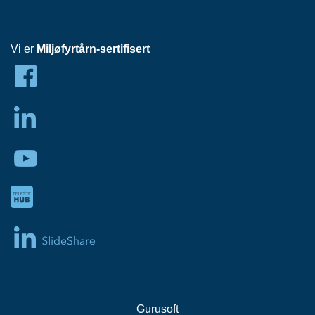
H
O
V
E
Vi er
Miljøfyrtårn-sertifisert
D
S
E
N
T
R
A
L
H
F
C
N
E
T
T
Gurusoft