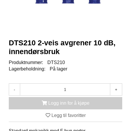
K
J
Ø
T
E
B
O
K
DTS210 2-veis avgrener 10 dB,
S
innendørsbruk
E
R
Produktnummer:
DTS210
/
S
Lagerbeholdning:
På lager
K
A
P
-
+
Logg inn for å kjøpe
M
O
Legg til favoritter
N
T
A
Standard mekanikk med F hun porter