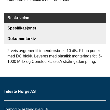
S
J
E
/
Beskrivelse
I
N
Spesifikasjoner
S
T
Dokumentarkiv
R
U
M
2-veis avgrener til innendørsbruk, 10 dB. F hun porter
E
med DC blokk. Leveres med plastikk monterings fot. 5-
N
1000 MHz og Cenelec klasse A strålingsdempning.
T
E
R
F
Teleste Norge AS
I
B
E
R
Tormod Gjestlandsveg 16