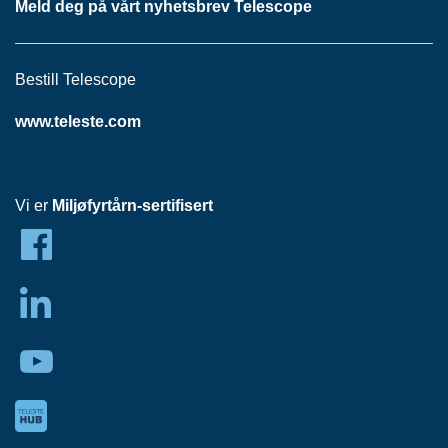
H
Meld deg på vårt nyhetsbrev Telescope
O
V
E
D
Bestill Telescope
S
E
www.teleste.com
N
T
R
A
Vi er
Miljøfyrtårn-sertifisert
L
H
F
C
N
E
T
T