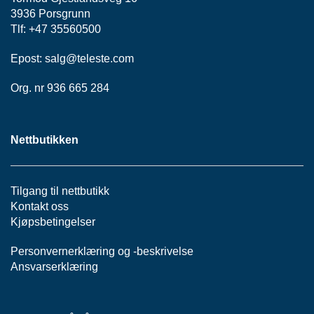
P
3936 Porsgrunn
A
Tlf: +47 35560500
N
E
Epost:
L
salg@teleste.
com
Org. nr 936 665 284
S
N
O
Nettbutikken
R
E
R
/
Tilgang til nettbutikk
K
Kontakt oss
A
Kjøpsbetingelser
B
L
Personvernerklæring
og -
beskrivelse
E
Ansvarserklæring
R