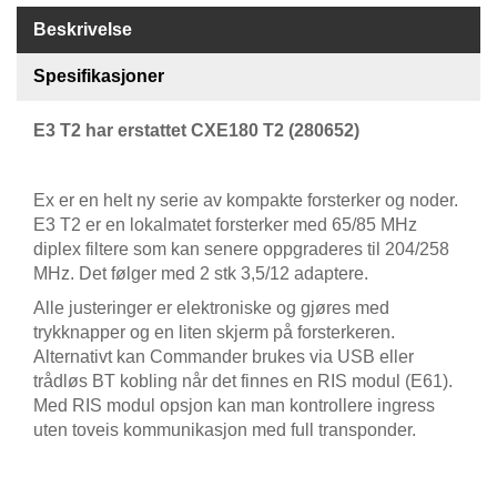
S
J
Beskrivelse
E
/
Spesifikasjoner
I
N
E3 T2 har erstattet CXE180 T2 (280652)
S
T
R
U
Ex er en helt ny serie av kompakte forsterker og noder.
M
E3 T2 er en lokalmatet forsterker med 65/85 MHz
E
diplex filtere som kan senere oppgraderes til 204/258
N
MHz. Det følger med 2 stk 3,5/12 adaptere.
T
E
Alle justeringer er elektroniske og gjøres med
R
trykknapper og en liten skjerm på forsterkeren.
Alternativt kan Commander brukes via USB eller
trådløs BT kobling når det finnes en RIS modul (E61).
F
Med RIS modul opsjon kan man kontrollere ingress
I
uten toveis kommunikasjon med full transponder.
B
E
R