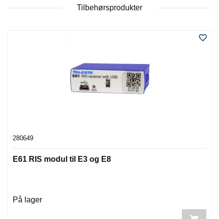
P
Tilbehørsprodukter
A
N
E
L
S
N
O
R
E
R
/
280649
K
A
B
E61 RIS modul til E3 og E8
L
E
R
På lager