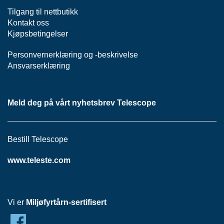
R
Tilgang til nettbutikk
F
Kontakt oss
P
Kjøpsbetingelser
A
S
Personvernerklæring
S
og -
beskrivelse
I
Ansvarserklæring
V
T
Meld deg på vårt nyhetsbrev Telescope
T
I
L
Bestill Telescope
B
U
www.teleste.com
D
Vi er
Miljøfyrtårn-sertifisert