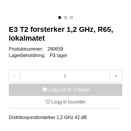
K
J
Ø
T
E
E3 T2 forsterker 1,2 GHz, R65,
B
O
lokalmatet
K
S
Produktnummer:
280659
E
Lagerbeholdning:
På lager
R
/
S
K
-
+
A
P
Logg inn for å kjøpe
Legg til favoritter
M
O
N
Distribusjonsforsterker 1,2 GHz 42 dB
T
A