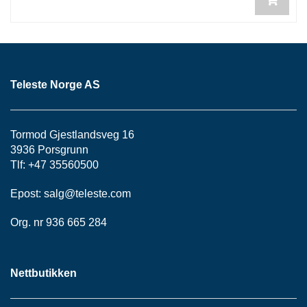
H
O
V
E
D
S
E
Teleste Norge AS
N
T
R
A
Tormod Gjestlandsveg 16
L
3936 Porsgrunn
Tlf: +47 35560500
H
Epost:
salg@teleste.
com
F
C
Org. nr 936 665 284
N
E
T
T
Nettbutikken