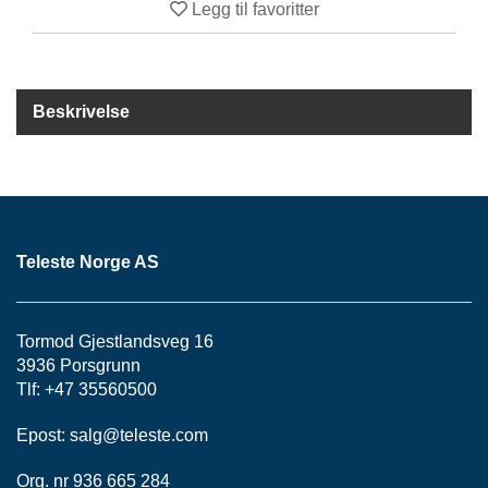
S
Legg til favoritter
J
E
/
I
N
Beskrivelse
S
T
R
U
M
E
N
Teleste Norge AS
T
E
R
Tormod Gjestlandsveg 16
3936 Porsgrunn
Tlf: +47 35560500
F
I
B
Epost:
salg@teleste.
com
E
R
Org. nr 936 665 284