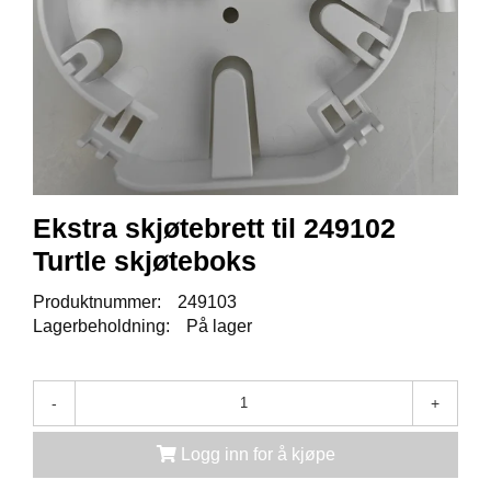
K
J
Ø
T
E
B
O
K
S
E
R
Ekstra skjøtebrett til 249102
/
Turtle skjøteboks
S
K
A
Produktnummer:
249103
P
Lagerbeholdning:
På lager
M
-
+
O
N
Logg inn for å kjøpe
T
A