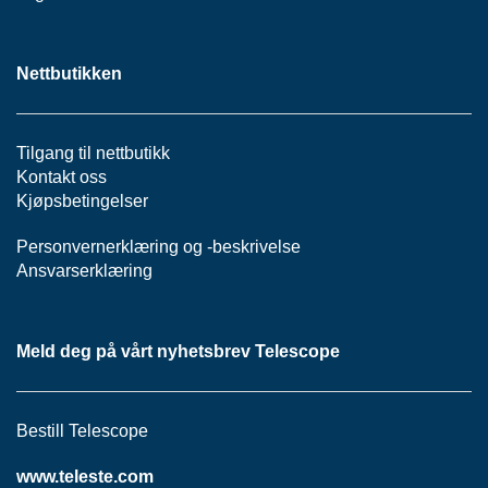
P
A
N
E
Nettbutikken
L
Tilgang til nettbutikk
S
Kontakt oss
N
Kjøpsbetingelser
O
R
Personvernerklæring
og -
beskrivelse
E
R
Ansvarserklæring
/
K
A
Meld deg på vårt nyhetsbrev Telescope
B
L
E
R
Bestill Telescope
www.teleste.com