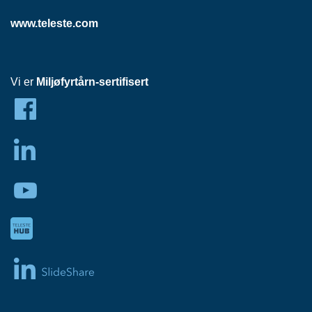
P
A
www.teleste.com
N
E
L
Vi er
Miljøfyrtårn-sertifisert
S
N
O
R
E
R
/
K
A
B
L
E
R