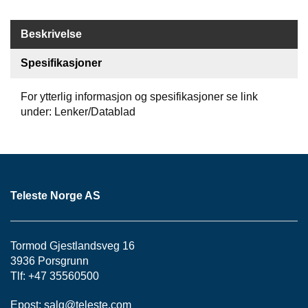
K
J
Ø
Beskrivelse
T
E
Spesifikasjoner
B
O
K
For ytterlig informasjon og spesifikasjoner se link
S
under: Lenker/Datablad
E
R
/
S
K
A
Teleste Norge AS
P
Tormod Gjestlandsveg 16
M
O
3936 Porsgrunn
N
Tlf: +47 35560500
T
A
Epost:
salg@teleste.
com