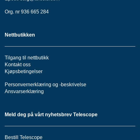
S
J
Org. nr 936 665 284
E
/
I
N
Nettbutikken
S
T
R
U
Tilgang til nettbutikk
M
Kontakt oss
E
Kjøpsbetingelser
N
T
Personvernerklæring
og -
beskrivelse
E
R
Ansvarserklæring
F
Meld deg på vårt nyhetsbrev Telescope
I
B
E
R
Bestill Telescope