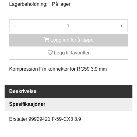
K
Lagerbeholdning:
På lager
J
Ø
T
E
-
+
B
O
Logg inn for å kjøpe
K
S
Legg til favoritter
E
R
/
Kompression Fm konnektor for RG59 3,9 mm
S
K
A
P
Beskrivelse
Spesifikasjoner
M
O
Erstatter 99909421 F-59-CX3 3,9
N
T
A