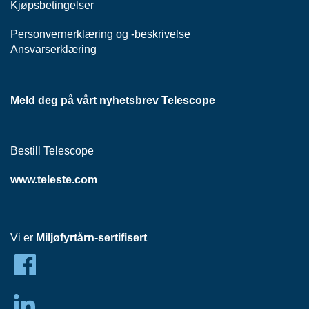
Kjøpsbetingelser
P
A
N
Personvernerklæring
og -
beskrivelse
E
Ansvarserklæring
L
Meld deg på vårt nyhetsbrev Telescope
S
N
O
R
Bestill Telescope
E
R
www.teleste.com
/
K
A
B
L
Vi er
Miljøfyrtårn-sertifisert
E
R