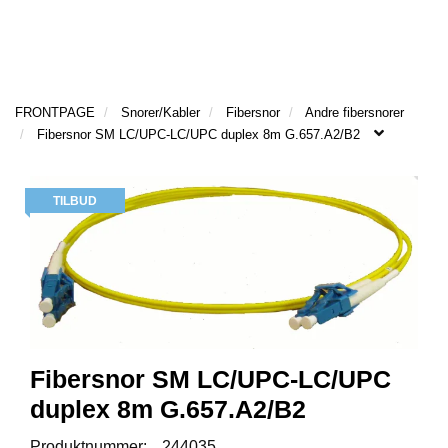
g
l
l
g
e
e
T
l
n
n
I
e
a
a
L
n
v
v
B
FRONTPAGE
Snorer/Kabler
Fibersnor
Andre fibersnorer
a
A
i
i
Fibersnor SM LC/UPC-LC/UPC duplex 8m G.657.A2/B2
v
K
g
g
E
i
a
a
T
g
t
t
TILBUD
I
a
i
i
L
t
o
o
F
i
n
n
O
o
R
n
S
I
D
E
Fibersnor SM LC/UPC-LC/UPC
N
duplex 8m G.657.A2/B2
S
Produktnummer:
244035