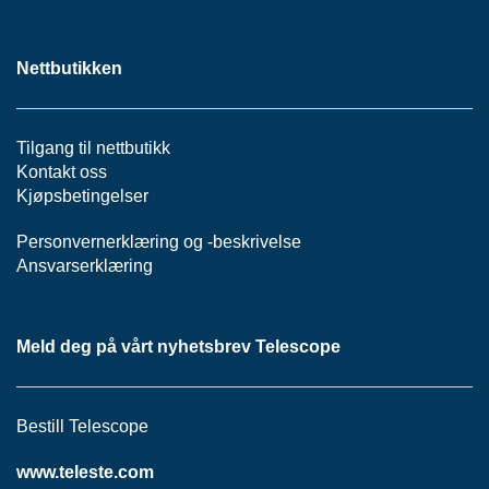
P
A
N
Nettbutikken
E
L
Tilgang til nettbutikk
S
Kontakt oss
N
Kjøpsbetingelser
O
R
Personvernerklæring
og -
beskrivelse
E
Ansvarserklæring
R
/
K
A
Meld deg på vårt nyhetsbrev Telescope
B
L
E
R
Bestill Telescope
www.teleste.com