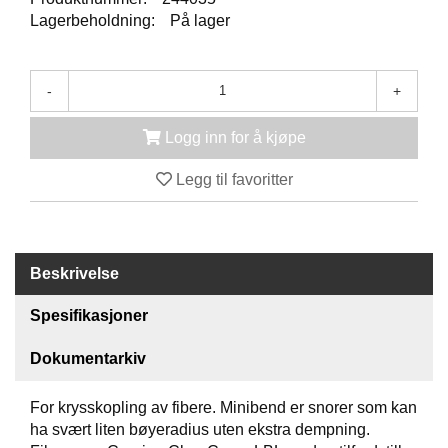
K
Lagerbeholdning:
På lager
J
Ø
T
E
-
+
B
O
Logg inn for å kjøpe
K
S
E
Legg til favoritter
R
/
S
K
A
Beskrivelse
P
Spesifikasjoner
Dokumentarkiv
M
O
N
For krysskopling av fibere. Minibend er snorer som kan
T
ha svært liten bøyeradius uten ekstra dempning.
A