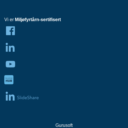
H
O
V
E
Vi er
Miljøfyrtårn-sertifisert
D
S
E
N
T
R
A
L
H
F
C
N
E
T
T
Gurusoft