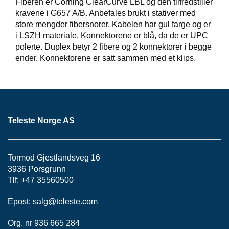
Fiberen er Corning ClearCurve LBL og den tilfredstiller
S
kravene i G657 A/B. Anbefales brukt i stativer med
J
E
store mengder fibersnorer. Kabelen har gul farge og er
/
i LSZH materiale. Konnektorene er blå, da de er UPC
I
polerte. Duplex betyr 2 fibere og 2 konnektorer i begge
N
ender. Konnektorene er satt sammen med et klips.
S
T
R
U
M
E
N
Teleste Norge AS
T
E
R
Tormod Gjestlandsveg 16
3936 Porsgrunn
Tlf: +47 35560500
F
I
Epost:
salg@teleste.
com
B
E
Org. nr 936 665 284
R