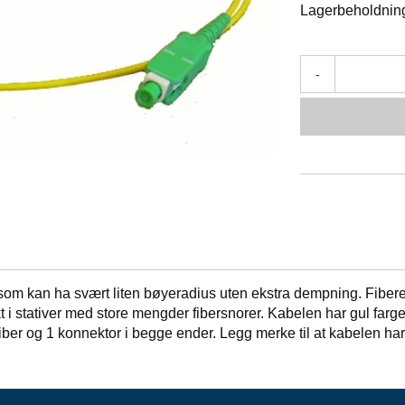
Lagerbeholdnin
-
r som kan ha svært liten bøyeradius uten ekstra dempning. Fibe
ukt i stativer med store mengder fibersnorer. Kabelen har gul far
iber og 1 konnektor i begge ender. Legg merke til at kabelen ha