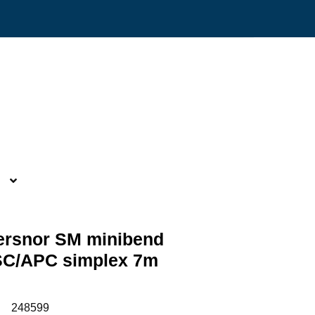
0
Min side
Infosenter
Favoritter
bersnor SM minibend
C/APC simplex 7m
:
248599