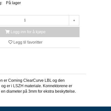
g:
På lager
+
Logg inn for å kjøpe
Legg til favoritter
ren er Corning ClearCurve LBL og den
ge og er i LSZH materiale. Konnektorene er
r en diameter på 3mm for ekstra beskyttelse.