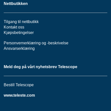
S
Nettbutikken
J
E
/
I
Tilgang til nettbutikk
N
Kontakt oss
S
Kjøpsbetingelser
T
R
Personvernerklæring
og -
beskrivelse
U
Ansvarserklæring
M
E
N
T
Meld deg på vårt nyhetsbrev Telescope
E
R
Bestill Telescope
F
I
www.teleste.com
B
E
R