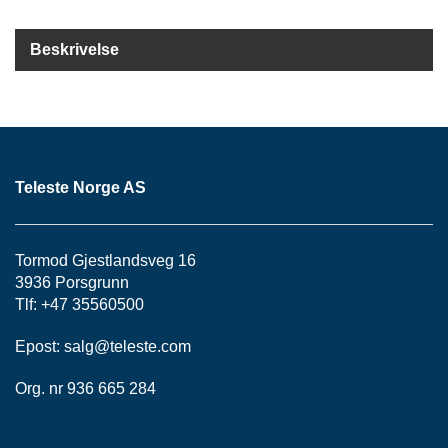
K
J
Ø
Beskrivelse
T
E
B
O
K
S
E
Teleste Norge AS
R
/
S
K
Tormod Gjestlandsveg 16
A
3936 Porsgrunn
P
Tlf: +47 35560500
Epost:
salg@teleste.
com
M
O
Org. nr 936 665 284
N
T
A