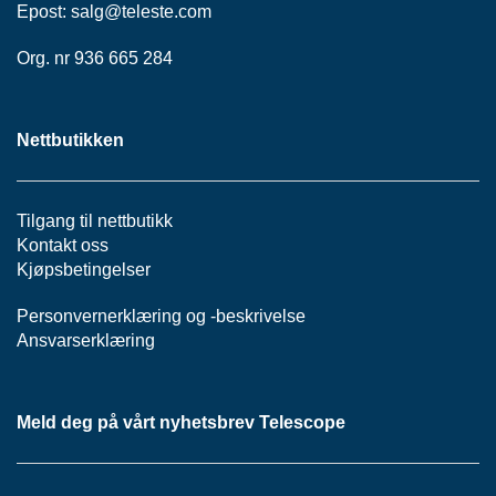
P
Epost:
salg@teleste.
com
A
N
Org. nr 936 665 284
E
L
Nettbutikken
S
N
O
Tilgang til nettbutikk
R
Kontakt oss
E
Kjøpsbetingelser
R
/
Personvernerklæring
K
og -
beskrivelse
A
Ansvarserklæring
B
L
E
R
Meld deg på vårt nyhetsbrev Telescope