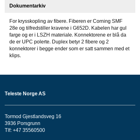
S
Dokumentarkiv
J
E
/
For krysskopling av fibere. Fiberen er Corning SMF
I
28e og tilfredstiller kravene i G652D. Kabelen har gul
N
farge og er i LSZH materiale. Konnektorene er blå da
S
de er UPC polerte. Duplex betyr 2 fibere og 2
T
konnektorer i begge ender som er satt sammen med et
R
klips.
U
M
E
N
T
E
R
Teleste Norge AS
F
Tormod Gjestlandsveg 16
I
3936 Porsgrunn
B
Tlf: +47 35560500
E
R