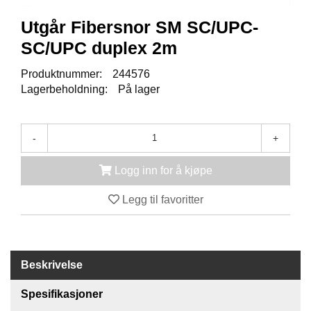
K
J
Utgår Fibersnor SM SC/UPC-
Ø
T
SC/UPC duplex 2m
E
B
Produktnummer:
244576
O
Lagerbeholdning:
På lager
K
S
E
R
-
+
/
S
Logg inn for å kjøpe
K
A
Legg til favoritter
P
M
O
Beskrivelse
N
T
Spesifikasjoner
A