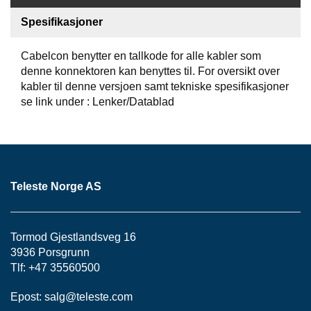
S
J
Spesifikasjoner
E
/
Cabelcon benytter en tallkode for alle kabler som
I
N
denne konnektoren kan benyttes til. For oversikt over
S
kabler til denne versjoen samt tekniske spesifikasjoner
T
se link under : Lenker/Datablad
R
U
M
E
N
T
Teleste Norge AS
E
R
Tormod Gjestlandsveg 16
F
3936 Porsgrunn
I
Tlf: +47 35560500
B
E
Epost:
salg@teleste.
com
R