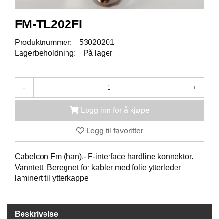
K
J
Ø
FM-TL202FI
T
E
Produktnummer:
53020201
B
Lagerbeholdning:
På lager
O
K
S
E
-
+
R
/
Logg inn for å kjøpe
S
K
Legg til favoritter
A
P
Cabelcon Fm (han).- F-interface hardline konnektor.
Vanntett. Beregnet for kabler med folie ytterleder
M
laminert til ytterkappe
O
N
T
A
Beskrivelse