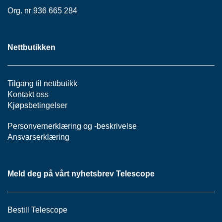
P
Org. nr 936 665 284
A
N
E
L
Nettbutikken
S
Tilgang til nettbutikk
N
O
Kontakt oss
R
Kjøpsbetingelser
E
R
Personvernerklæring
og -
beskrivelse
/
Ansvarserklæring
K
A
B
L
Meld deg på vårt nyhetsbrev Telescope
E
R
Bestill Telescope