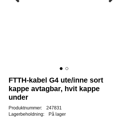
K
J
Ø
T
E
B
O
K
S
E
R
/
S
K
A
FTTH-kabel G4 ute/inne sort
P
kappe avtagbar, hvit kappe
under
M
Produktnummer:
247831
O
N
Lagerbeholdning:
På lager
T
A