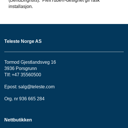
(BendBrightxs). FlexTube®-designet gir rask
P
installasjon.
A
N
E
L
Teleste Norge AS
S
N
O
R
Tormod Gjestlandsveg 16
E
3936 Porsgrunn
R
Tlf: +47 35560500
/
K
Epost:
salg@teleste.
com
A
B
L
Org. nr 936 665 284
E
R
Nettbutikken