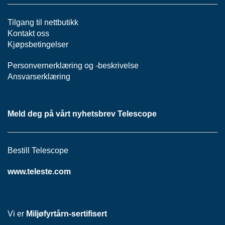
H
O
V
Tilgang til nettbutikk
E
Kontakt oss
D
Kjøpsbetingelser
S
E
Personvernerklæring
og -
beskrivelse
N
Ansvarserklæring
T
R
A
L
Meld deg på vårt nyhetsbrev Telescope
H
F
Bestill Telescope
C
N
www.teleste.com
E
T
T
Vi er
Miljøfyrtårn-sertifisert