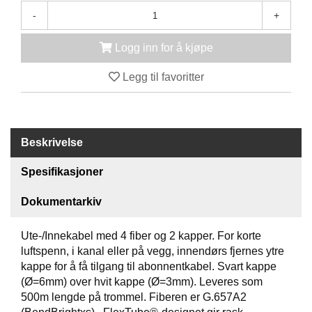
S
-
+
J
E
/
Logg inn for å kjøpe
I
N
Legg til favoritter
S
T
R
U
M
Beskrivelse
E
N
Spesifikasjoner
T
E
Dokumentarkiv
R
Ute-/Innekabel med 4 fiber og 2 kapper. For korte
F
luftspenn, i kanal eller på vegg, innendørs fjernes ytre
I
kappe for å få tilgang til abonnentkabel. Svart kappe
B
(Ø=6mm) over hvit kappe (Ø=3mm). Leveres som
E
500m lengde på trommel. Fiberen er G.657A2
R