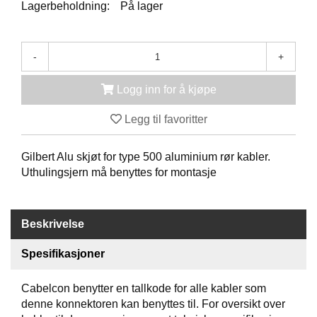
K
Lagerbeholdning:
På lager
J
Ø
T
-
+
E
B
O
Logg inn for å kjøpe
K
S
Legg til favoritter
E
R
/
Gilbert Alu skjøt for type 500 aluminium rør kabler.
S
Uthulingsjern må benyttes for montasje
K
A
P
Beskrivelse
Spesifikasjoner
M
O
N
Cabelcon benytter en tallkode for alle kabler som
T
denne konnektoren kan benyttes til. For oversikt over
A