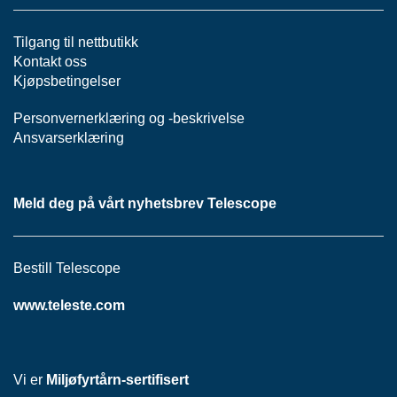
P
A
N
Tilgang til nettbutikk
E
Kontakt oss
L
Kjøpsbetingelser
Personvernerklæring
og -
beskrivelse
S
Ansvarserklæring
N
O
R
E
Meld deg på vårt nyhetsbrev Telescope
R
/
K
Bestill Telescope
A
B
L
www.teleste.com
E
R
Vi er
Miljøfyrtårn-sertifisert