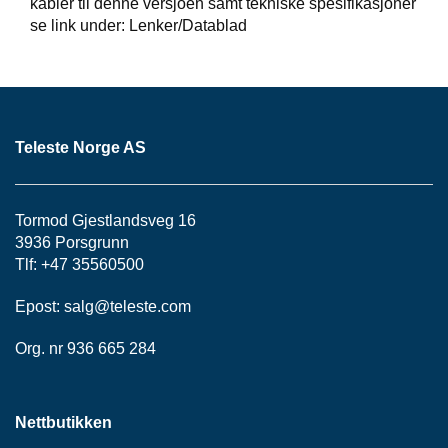
kabler til denne versjoen samt tekniske spesifikasjoner
S
J
se link under: Lenker/Datablad
E
/
I
N
S
T
Teleste Norge AS
R
U
M
E
Tormod Gjestlandsveg 16
N
3936 Porsgrunn
T
Tlf: +47 35560500
E
R
Epost:
salg@teleste.
com
Org. nr 936 665 284
F
I
B
E
Nettbutikken
R