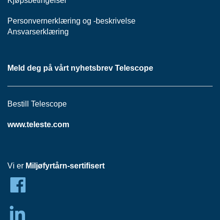
Kjøpsbetingelser
H
O
V
Personvernerklæring
og -
beskrivelse
E
Ansvarserklæring
D
S
E
N
Meld deg på vårt nyhetsbrev Telescope
T
R
A
L
Bestill Telescope
www.teleste.com
H
F
C
N
Vi er
Miljøfyrtårn-sertifisert
E
T
T