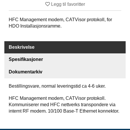
S
Legg til favoritter
J
E
/
HFC Management modem, CATVisor protokoll, for
I
HDO Installasjonsramme.
N
S
T
R
Beskrivelse
U
M
Spesifikasjoner
E
N
Dokumentarkiv
T
E
R
Bestillingsvare, normal leveringstid ca 4-6 uker.
HFC Management modem, CATVisor protokoll.
F
Kommuniserer med HFC nettverks transpondere via
I
internt RF modem. 10/100 Base-T Ethernet konnektor.
B
E
R