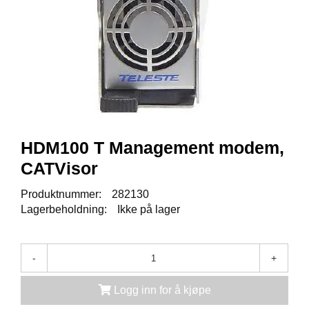
K
J
Ø
T
E
B
O
K
S
E
R
HDM100 T Management modem,
/
S
CATVisor
K
A
Produktnummer:
282130
P
Lagerbeholdning:
Ikke på lager
M
-
+
O
N
T
Logg inn for å kjøpe
A