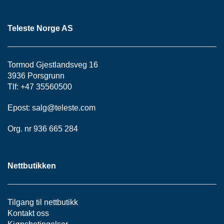
P
A
N
Teleste Norge AS
E
L
Tormod Gjestlandsveg 16
3936 Porsgrunn
S
N
Tlf: +47 35560500
O
R
Epost:
salg@teleste.
com
E
R
Org. nr 936 665 284
/
K
A
B
Nettbutikken
L
E
R
Tilgang til nettbutikk
Kontakt oss