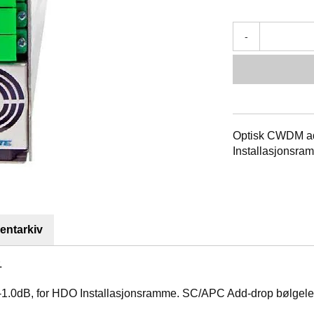
-
Optisk CWDM add
Installasjonsra
ntarkiv
.
 -1.0dB, for HDO Installasjonsramme. SC/APC Add-drop bølgel