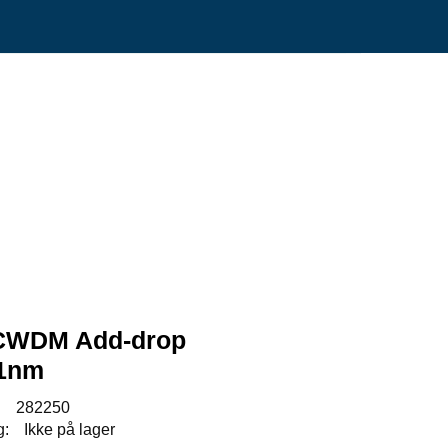
0
Min side
Infosenter
Favoritter
CWDM Add-drop
51nm
:
282250
g:
Ikke på lager