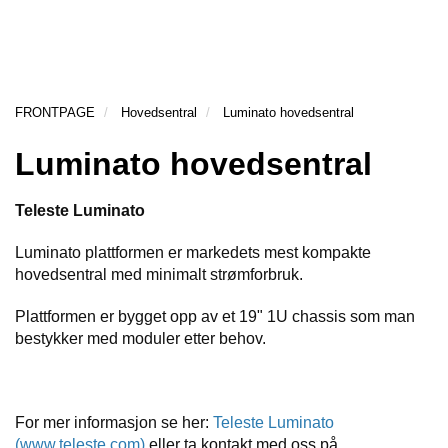
g
l
l
g
e
e
H
l
n
n
O
e
a
a
V
n
v
v
E
FRONTPAGE
Hovedsentral
Luminato hovedsentral
a
D
i
i
v
M
g
g
Luminato hovedsentral
E
i
a
a
N
g
t
t
Y
Teleste Luminato
a
i
i
t
o
o
Luminato plattformen er markedets mest kompakte
i
n
n
hovedsentral med minimalt strømforbruk.
o
n
Plattformen er bygget opp av et 19" 1U chassis som man
bestykker med moduler etter behov.
For mer informasjon se her:
Teleste Luminato
(www.teleste.com)
eller ta kontakt med oss på