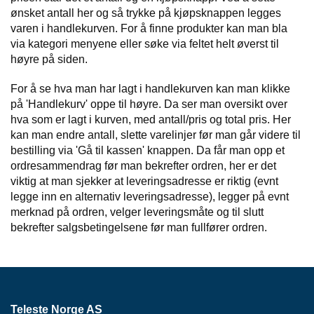
K
ønsket antall her og så trykke på kjøpsknappen legges
J
varen i handlekurven. For å finne produkter kan man bla
Ø
via kategori menyene eller søke via feltet helt øverst til
T
E
høyre på siden.
B
O
For å se hva man har lagt i handlekurven kan man klikke
K
på 'Handlekurv' oppe til høyre. Da ser man oversikt over
S
hva som er lagt i kurven, med antall/pris og total pris. Her
E
kan man endre antall, slette varelinjer før man går videre til
R
bestilling via 'Gå til kassen' knappen. Da får man opp et
/
S
ordresammendrag før man bekrefter ordren, her er det
K
viktig at man sjekker at leveringsadresse er riktig (evnt
A
legge inn en alternativ leveringsadresse), legger på evnt
P
merknad på ordren, velger leveringsmåte og til slutt
bekrefter salgsbetingelsene før man fullfører ordren.
M
O
N
T
A
Teleste Norge AS