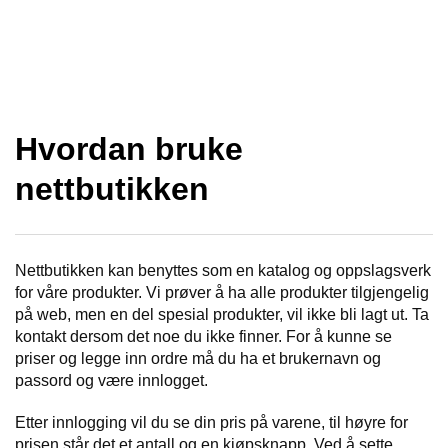
g
l
l
g
e
e
T
l
n
n
I
e
a
a
L
n
v
v
B
a
A
i
i
Hvordan bruke
v
K
g
g
E
i
a
a
nettbutikken
T
g
t
t
I
a
i
i
L
t
o
o
F
i
n
n
O
Nettbutikken kan benyttes som en katalog og oppslagsverk
o
R
for våre produkter. Vi prøver å ha alle produkter tilgjengelig
n
S
på web, men en del spesial produkter, vil ikke bli lagt ut. Ta
I
kontakt dersom det noe du ikke finner. For å kunne se
D
priser og legge inn ordre må du ha et brukernavn og
E
passord og være innlogget.
N
Etter innlogging vil du se din pris på varene, til høyre for
S
prisen står det et antall og en kjøpsknapp. Ved å sette