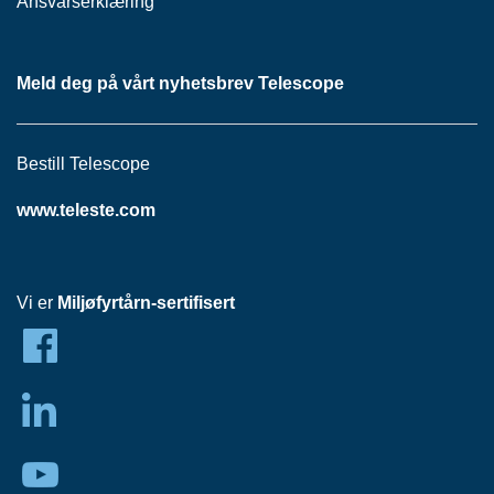
Ansvarserklæring
P
A
N
E
Meld deg på vårt nyhetsbrev Telescope
L
Bestill Telescope
S
N
www.teleste.com
O
R
E
R
/
Vi er
Miljøfyrtårn-sertifisert
K
A
B
L
E
R