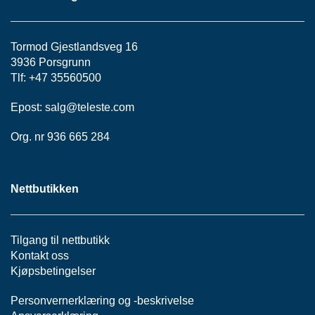
S
J
E
/
Tormod Gjestlandsveg 16
I
3936 Porsgrunn
N
Tlf: +47 35560500
S
T
Epost:
salg@teleste.
com
R
U
Org. nr 936 665 284
M
E
N
T
Nettbutikken
E
R
Tilgang til nettbutikk
F
Kontakt oss
I
Kjøpsbetingelser
B
E
Personvernerklæring
og -
beskrivelse
R