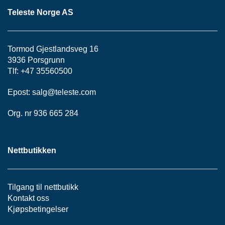
S
Teleste Norge AS
J
E
/
I
Tormod Gjestlandsveg 16
N
3936 Porsgrunn
S
T
Tlf: +47 35560500
R
U
Epost:
salg@teleste.
com
M
E
Org. nr 936 665 284
N
T
E
R
Nettbutikken
F
Tilgang til nettbutikk
I
Kontakt oss
B
Kjøpsbetingelser
E
R