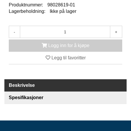
K
Produktnummer:
98028619-01
J
Lagerbeholdning:
Ikke på lager
Ø
T
E
B
-
+
O
K
Logg inn for å kjøpe
S
E
R
Legg til favoritter
/
S
K
A
P
Beskrivelse
Spesifikasjoner
M
O
N
T
A