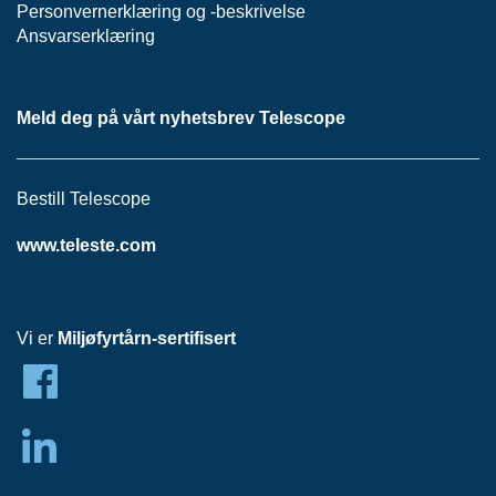
P
Personvernerklæring
og -
beskrivelse
A
Ansvarserklæring
N
E
L
Meld deg på vårt nyhetsbrev Telescope
S
N
Bestill Telescope
O
R
www.teleste.com
E
R
/
K
A
Vi er
Miljøfyrtårn-sertifisert
B
L
E
R