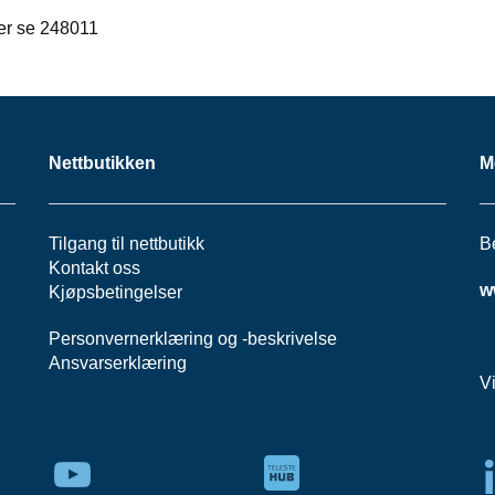
ter se 248011
Nettbutikken
M
Tilgang til nettbutikk
B
Kontakt oss
w
Kjøpsbetingelser
Personvernerklæring
og -
beskrivelse
Ansvarserklæring
V