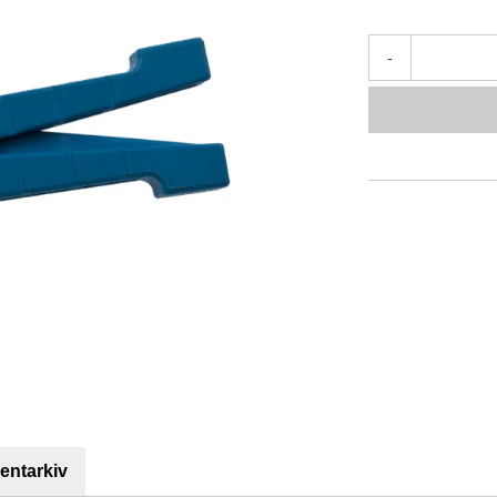
-
ntarkiv