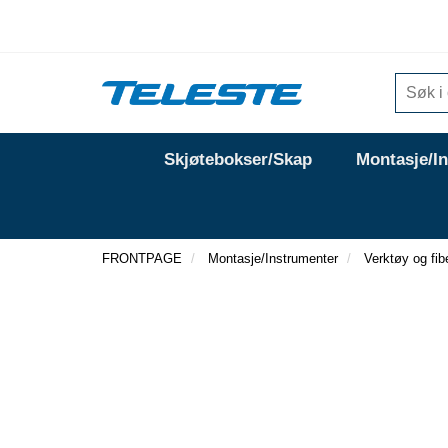
Skjøtebokser/Skap
Montasje/I
FRONTPAGE
Montasje/Instrumenter
Verktøy og fib