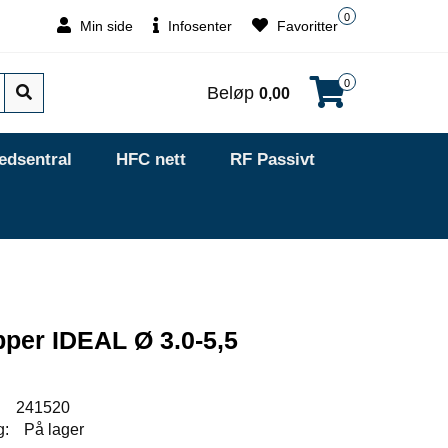
0
Min side
Infosenter
Favoritter
0
Beløp
0,00
edsentral
HFC nett
RF Passivt
pper IDEAL Ø 3.0-5,5
:
241520
g:
På lager