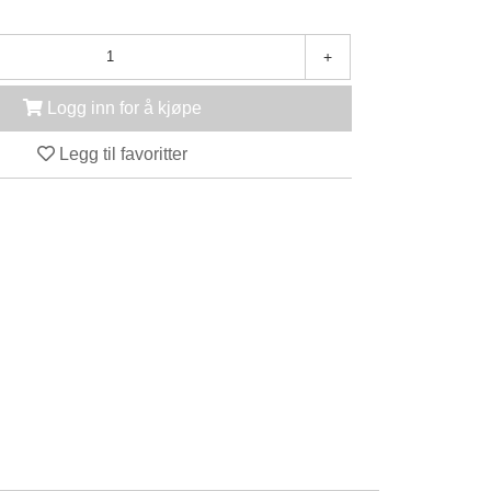
+
Logg inn for å kjøpe
Legg til favoritter