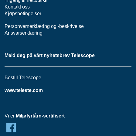
Tilgang til nettbutikk
P
Kontakt oss
A
Kjøpsbetingelser
N
E
L
Personvernerklæring
og -
beskrivelse
Ansvarserklæring
S
N
Meld deg på vårt nyhetsbrev Telescope
O
R
E
R
Bestill Telescope
/
K
www.teleste.com
A
B
L
E
R
Vi er
Miljøfyrtårn-sertifisert