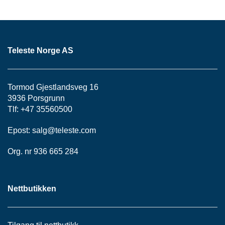
S
J
E
/
I
Teleste Norge AS
N
S
T
R
Tormod Gjestlandsveg 16
U
3936 Porsgrunn
M
E
Tlf: +47 35560500
N
T
Epost:
salg@teleste.
com
E
R
Org. nr 936 665 284
F
Nettbutikken
I
B
E
R