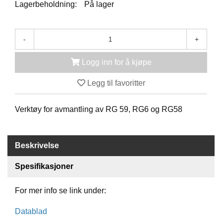
K
Lagerbeholdning:
På lager
J
Ø
T
-
+
E
B
O
Logg inn for å kjøpe
K
S
Legg til favoritter
E
R
/
Verktøy for avmantling av RG 59, RG6 og RG58
S
K
A
P
Beskrivelse
Spesifikasjoner
M
O
For mer info se link under:
N
T
Datablad
A