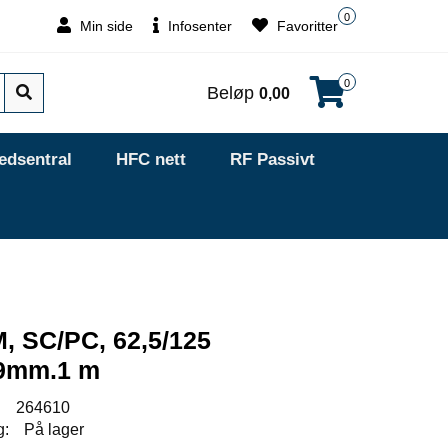
0
Min side
Infosenter
Favoritter
0
Beløp
0,00
edsentral
HFC nett
RF Passivt
M, SC/PC, 62,5/125
,9mm.1 m
:
264610
g:
På lager