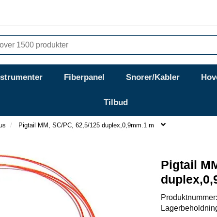
nstrumenter
Fiberpanel
Snorer/Kabler
Hov
Tilbud
us
Pigtail MM, SC/PC, 62,5/125 duplex,0,9mm.1 m
Pigtail M
duplex,0
Produktnummer
Lagerbeholdnin