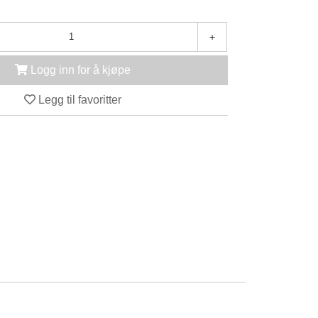
+
Logg inn for å kjøpe
Legg til favoritter