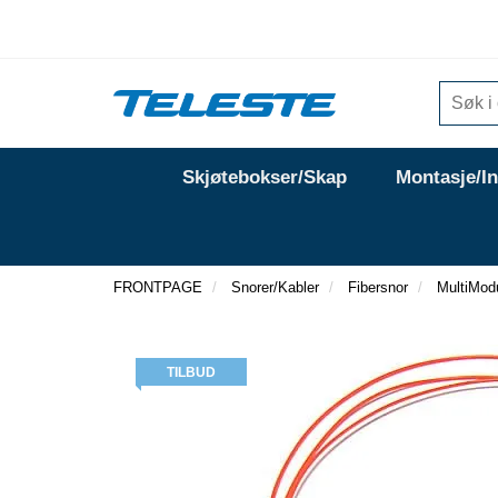
Skjøtebokser/Skap
Montasje/I
FRONTPAGE
Snorer/Kabler
Fibersnor
MultiMod
TILBUD