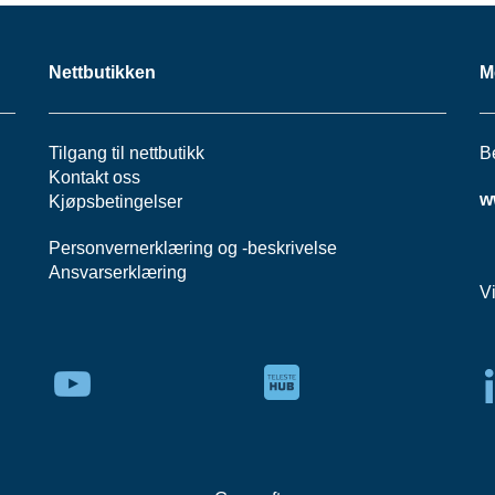
Nettbutikken
M
Tilgang til nettbutikk
B
Kontakt oss
w
Kjøpsbetingelser
Personvernerklæring
og -
beskrivelse
Ansvarserklæring
V