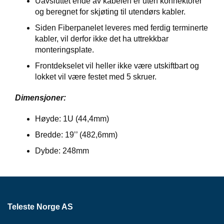
Uavsluttet ende av kabelen er uten konnektorer
P
og beregnet for skjøting til utendørs kabler.
A
N
Siden Fiberpanelet leveres med ferdig terminerte
E
kabler, vil derfor ikke det ha uttrekkbar
L
monteringsplate.
Frontdekselet vil heller ikke være utskiftbart og
S
lokket vil være festet med 5 skruer.
N
O
Dimensjoner:
R
E
Høyde: 1U (44,4mm)
R
/
Bredde: 19’’ (482,6mm)
K
Dybde: 248mm
A
B
L
E
R
Teleste Norge AS