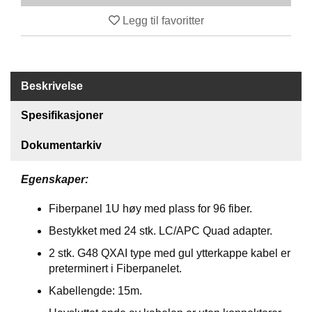
S
J
Legg til favoritter
E
/
I
N
S
Beskrivelse
T
R
Spesifikasjoner
U
M
Dokumentarkiv
E
N
T
Egenskaper:
E
R
Fiberpanel 1U høy med plass for 96 fiber.
Bestykket med 24 stk. LC/APC Quad adapter.
F
2 stk. G48 QXAI type med gul ytterkappe kabel er
I
preterminert i Fiberpanelet.
B
E
Kabellengde: 15m.
R