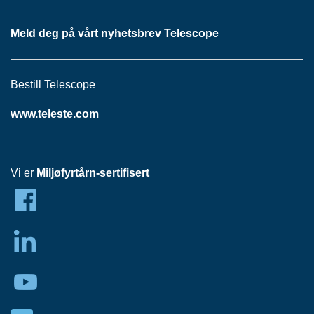
R
F
Meld deg på vårt nyhetsbrev Telescope
P
A
S
S
Bestill Telescope
I
V
www.teleste.com
T
T
Vi er
Miljøfyrtårn-sertifisert
I
L
B
U
D