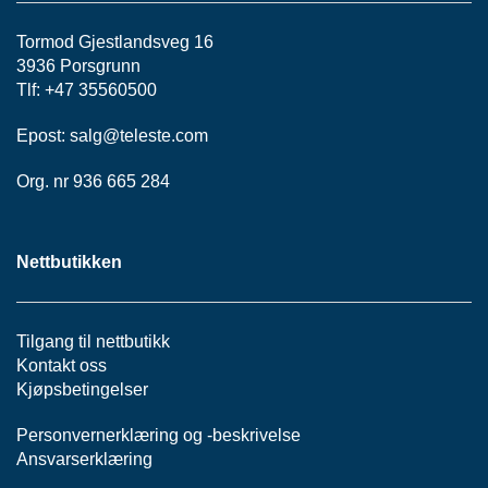
H
O
Tormod Gjestlandsveg 16
V
E
3936 Porsgrunn
D
Tlf: +47 35560500
S
E
Epost:
salg@teleste.
com
N
T
Org. nr 936 665 284
R
A
L
Nettbutikken
H
F
Tilgang til nettbutikk
C
Kontakt oss
N
E
Kjøpsbetingelser
T
T
Personvernerklæring
og -
beskrivelse
Ansvarserklæring