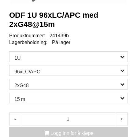
K
J
Ø
ODF 1U 96xLC/APC med
T
2xG48@15m
E
B
Produktnummer:
241439b
O
K
Lagerbeholdning:
På lager
S
E
1U
R
/
S
96xLC/APC
K
A
2xG48
P
15 m
M
O
-
+
N
T
A
Logg inn for å kjøpe