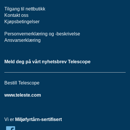
H
O
Tilgang til nettbutikk
V
Kontakt oss
E
Kjøpsbetingelser
D
S
E
Personvernerklæring
og -
beskrivelse
N
Ansvarserklæring
T
R
A
L
Meld deg på vårt nyhetsbrev Telescope
H
Bestill Telescope
F
C
www.teleste.com
N
E
T
T
Vi er
Miljøfyrtårn-sertifisert