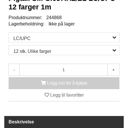
K
12 farger 1m
J
Ø
Produktnummer:
244868
T
E
Lagerbeholdning:
Ikke på lager
B
O
LC/UPC
K
S
E
12 stk. Ulike farger
R
/
S
-
+
K
A
P
Logg inn for å kjøpe
Legg til favoritter
M
O
N
T
Beskrivelse
A