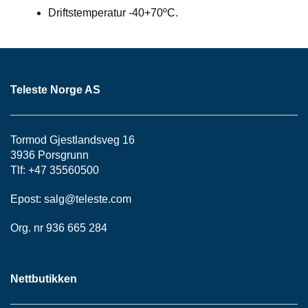
P
Drifts­temperatur -40+70ºC.
A
N
E
L
Teleste Norge AS
S
N
O
Tormod Gjestlandsveg 16
R
3936 Porsgrunn
E
R
Tlf: +47 35560500
/
K
Epost:
salg@teleste.
com
A
B
Org. nr 936 665 284
L
E
R
Nettbutikken