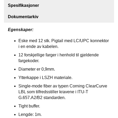
S
Spesifikasjoner
J
E
/
Dokumentarkiv
I
N
Egenskaper:
S
T
Eske med 12 stk. Pigtail med LC/UPC konnektor
R
i en ende av kabelen.
U
M
12 forskjellige farger i henhold til gjeldende
E
fargekoder.
N
T
Diameter er 0,9mm.
E
R
Ytterkappe i LSZH materiale.
Single-mode fiber av typen Corning ClearCurve
LBL som tilfredsstiller kravene i ITU-T
F
G.657.A2/B2 standarden.
I
B
Tight buffer.
E
Lengde: 1m.
R