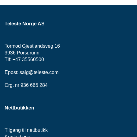
H
O
V
E
Teleste Norge AS
D
S
E
N
Tormod Gjestlandsveg 16
T
3936 Porsgrunn
R
A
Tlf: +47 35560500
L
Epost:
salg@teleste.
com
Org. nr 936 665 284
H
F
C
N
Nettbutikken
E
T
T
Tilgang til nettbutikk
Kontakt oss