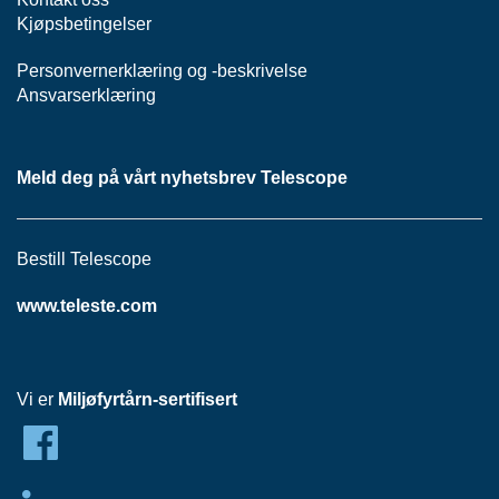
R
Kjøpsbetingelser
F
P
Personvernerklæring
og -
beskrivelse
A
Ansvarserklæring
S
S
I
V
Meld deg på vårt nyhetsbrev Telescope
T
Bestill Telescope
T
I
L
www.teleste.com
B
U
D
Vi er
Miljøfyrtårn-sertifisert