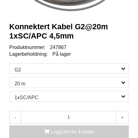
K
J
Ø
T
Konnektert Kabel G2@20m
E
B
1xSC/APC 4,5mm
O
K
Produktnummer:
247867
S
Lagerbeholdning:
På lager
E
R
/
G2
S
K
20 m
A
P
1xSC/APC
M
O
-
+
N
T
Logg inn for å kjøpe
A