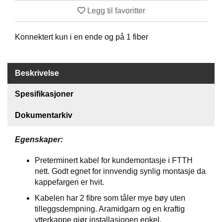
S
Legg til favoritter
J
E
/
Konnektert kun i en ende og på 1 fiber
I
N
S
T
Beskrivelse
R
U
Spesifikasjoner
M
E
Dokumentarkiv
N
T
E
Egenskaper:
R
Preterminert kabel for kundemontasje i FTTH
nett. Godt egnet for innvendig synlig montasje da
F
kappefargen er hvit.
I
B
Kabelen har 2 fibre som tåler mye bøy uten
E
tilleggsdempning. Aramidgarn og en kraftig
R
ytterkappe gjør installasjonen enkel.