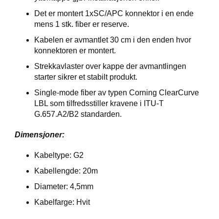
P
A
Det er montert
1xSC/APC
konnektor i en ende
N
mens 1 stk. fiber er reserve.
E
Kabelen er avmantlet 30 cm i den enden hvor
L
konnektoren er montert.
Strekkavlaster over kappe der avmantlingen
S
starter sikrer et stabilt produkt.
N
Single-mode fiber av typen Corning ClearCurve
O
R
LBL som tilfredsstiller kravene i ITU-T
E
G.657.A2/B2 standarden.
R
/
Dimensjoner:
K
A
Kabeltype: G2
B
L
Kabellengde: 20m
E
R
Diameter: 4,5mm
Kabelfarge: Hvit