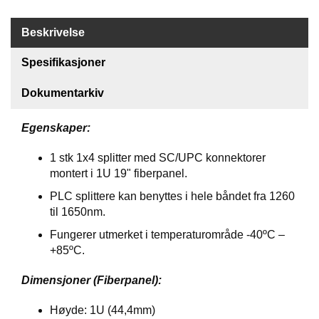
S
J
E
Beskrivelse
/
I
Spesifikasjoner
N
S
Dokumentarkiv
T
R
U
Egenskaper:
M
E
1 stk 1x4 splitter med SC/UPC konnektorer
N
montert i 1U 19" fiberpanel.
T
E
PLC splittere kan benyttes i hele båndet fra 1260
R
til 1650nm.
Fungerer utmerket i temperaturområde -40ºC –
+85ºC.
F
I
Dimensjoner (Fiberpanel):
B
E
Høyde: 1U (44,4mm)
R