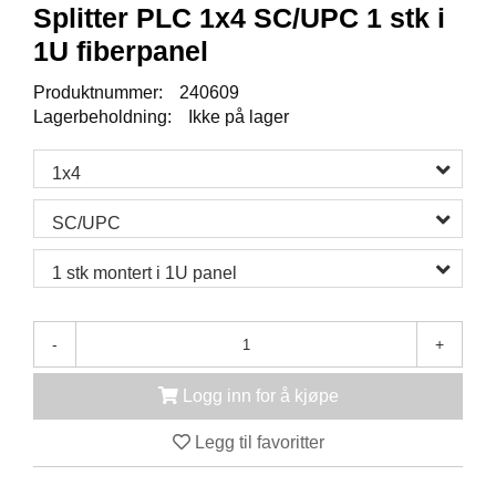
K
Splitter PLC 1x4 SC/UPC 1 stk i
J
1U fiberpanel
Ø
T
E
Produktnummer:
240609
B
Lagerbeholdning:
Ikke på lager
O
K
1x4
S
E
R
SC/UPC
/
S
1 stk montert i 1U panel
K
A
P
-
+
Logg inn for å kjøpe
M
O
N
Legg til favoritter
T
A