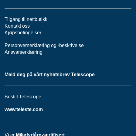
H
O
V
E
Tilgang til nettbutikk
D
Kontakt oss
S
Kjøpsbetingelser
E
N
Personvernerklæring
og -
beskrivelse
T
Ansvarserklæring
R
A
L
Meld deg på vårt nyhetsbrev Telescope
H
F
C
Bestill Telescope
N
E
www.teleste.com
T
T
Vi er
Miljøfyrtårn-sertifisert