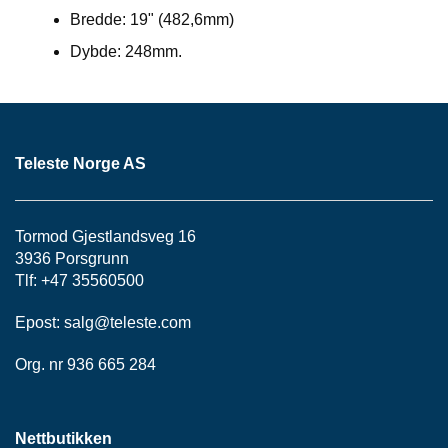
P
Bredde: 19" (482,6mm)
A
N
Dybde: 248mm.
E
L
S
Teleste Norge AS
N
O
R
E
Tormod Gjestlandsveg 16
R
3936 Porsgrunn
/
Tlf: +47 35560500
K
A
Epost:
salg@teleste.
com
B
L
E
Org. nr 936 665 284
R
Nettbutikken