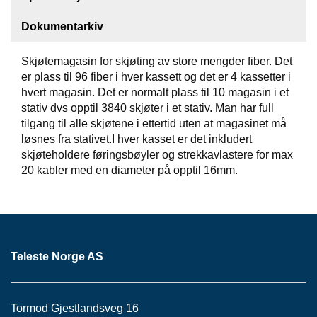
E
/
Dokumentarkiv
I
N
S
Skjøtemagasin for skjøting av store mengder fiber. Det
T
er plass til 96 fiber i hver kassett og det er 4 kassetter i
R
hvert magasin. Det er normalt plass til 10 magasin i et
U
stativ dvs opptil 3840 skjøter i et stativ. Man har full
M
tilgang til alle skjøtene i ettertid uten at magasinet må
E
løsnes fra stativet.I hver kasset er det inkludert
N
skjøteholdere føringsbøyler og strekkavlastere for max
T
E
20 kabler med en diameter på opptil 16mm.
R
F
I
B
Teleste Norge AS
E
R
P
A
Tormod Gjestlandsveg 16
N