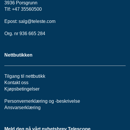
3936 Porsgrunn
E
Tlf: +47 35560500
L
Epost:
salg@teleste.
com
S
N
Org. nr 936 665 284
O
R
E
R
Nettbutikken
/
K
A
B
Tilgang til nettbutikk
L
Kontakt oss
E
Kjøpsbetingelser
R
Personvernerklæring
og -
beskrivelse
H
Ansvarserklæring
O
V
E
D
Meld deg på vårt nyhetsbrev Telescope