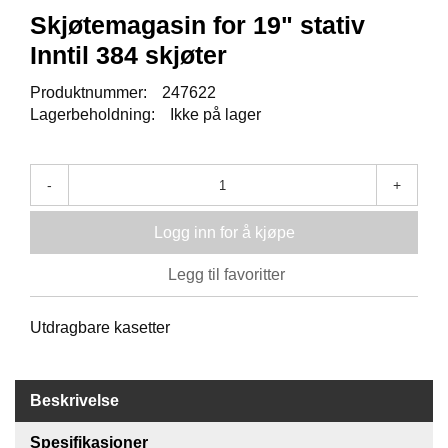
J
Skjøtemagasin for 19" stativ
Ø
T
Inntil 384 skjøter
E
B
Produktnummer:
247622
O
Lagerbeholdning:
Ikke på lager
K
S
E
R
-
+
/
S
Logg inn for å kjøpe
K
A
Legg til favoritter
P
M
Utdragbare kasetter
O
N
T
Beskrivelse
A
S
J
Spesifikasjoner