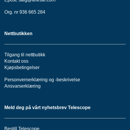
P
A
Org. nr 936 665 284
N
E
L
Nettbutikken
S
N
Tilgang til nettbutikk
O
R
Kontakt oss
E
Kjøpsbetingelser
R
/
Personvernerklæring
og -
beskrivelse
K
Ansvarserklæring
A
B
L
E
Meld deg på vårt nyhetsbrev Telescope
R
Bestill Telescope