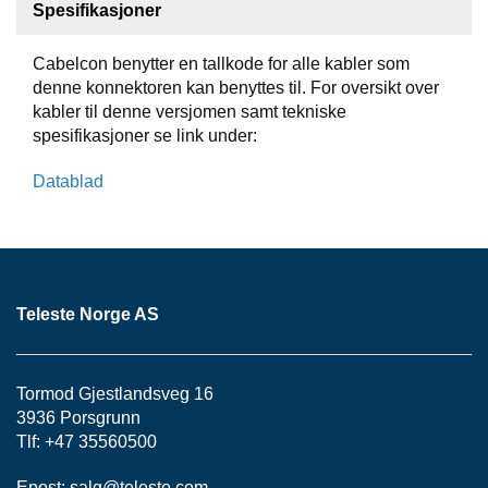
S
Spesifikasjoner
J
E
Cabelcon benytter en tallkode for alle kabler som
/
denne konnektoren kan benyttes til. For oversikt over
I
N
kabler til denne versjomen samt tekniske
S
spesifikasjoner se link under:
T
R
Datablad
U
M
E
N
T
E
Teleste Norge AS
R
F
Tormod Gjestlandsveg 16
I
3936 Porsgrunn
B
Tlf: +47 35560500
E
R
Epost:
salg@teleste.
com