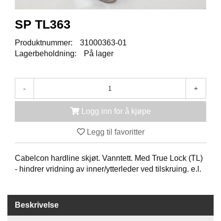
K
J
Ø
SP TL363
T
E
Produktnummer:
31000363-01
B
Lagerbeholdning:
På lager
O
K
S
E
-
+
R
/
Logg inn for å kjøpe
S
K
Legg til favoritter
A
P
Cabelcon hardline skjøt. Vanntett. Med True Lock (TL)
- hindrer vridning av inner/ytterleder ved tilskruing. e.l.
M
O
N
Beskrivelse
T
A