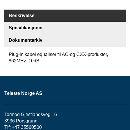
S
J
E
Beskrivelse
/
I
Spesifikasjoner
N
S
Dokumentarkiv
T
R
U
Plug-in kabel equaliser til AC-og CXX-produkter,
M
862MHz, 10dB.
E
N
T
E
R
Teleste Norge AS
F
I
Tormod Gjestlandsveg 16
B
3936 Porsgrunn
E
R
Tlf: +47 35560500