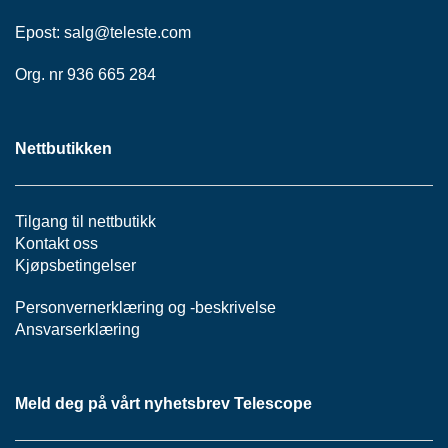
P
A
Epost:
salg@teleste.
com
N
E
Org. nr 936 665 284
L
Nettbutikken
S
N
O
R
Tilgang til nettbutikk
E
Kontakt oss
R
Kjøpsbetingelser
/
K
A
Personvernerklæring
og -
beskrivelse
B
Ansvarserklæring
L
E
R
Meld deg på vårt nyhetsbrev Telescope