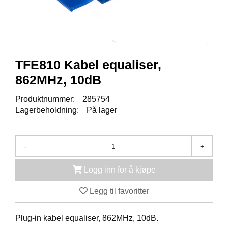
K
J
Ø
T
E
B
O
TFE810 Kabel equaliser,
K
862MHz, 10dB
S
E
Produktnummer:
285754
R
/
Lagerbeholdning:
På lager
S
K
A
-
+
P
Logg inn for å kjøpe
M
Legg til favoritter
O
N
T
Plug-in kabel equaliser, 862MHz, 10dB.
A