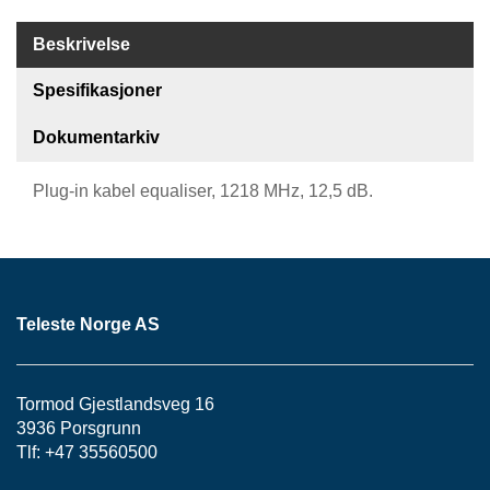
S
J
Beskrivelse
E
/
I
Spesifikasjoner
N
S
Dokumentarkiv
T
R
Plug-in kabel equaliser, 1218 MHz, 12,5 dB.
U
M
E
N
T
E
R
Teleste Norge AS
F
Tormod Gjestlandsveg 16
I
3936 Porsgrunn
B
Tlf: +47 35560500
E
R