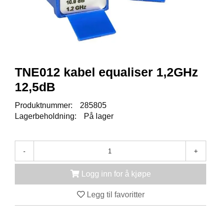
K
J
Ø
T
E
B
O
K
TNE012 kabel equaliser 1,2GHz
S
12,5dB
E
R
Produktnummer:
285805
/
S
Lagerbeholdning:
På lager
K
A
P
-
+
Logg inn for å kjøpe
M
O
Legg til favoritter
N
T
A