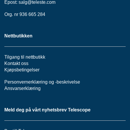
Epost:
P
salg@teleste.
com
A
N
Org. nr 936 665 284
E
L
Nettbutikken
S
N
O
Tilgang til nettbutikk
R
Kontakt oss
E
Kjøpsbetingelser
R
/
Personvernerklæring
og -
beskrivelse
K
Ansvarserklæring
A
B
L
E
Meld deg på vårt nyhetsbrev Telescope
R