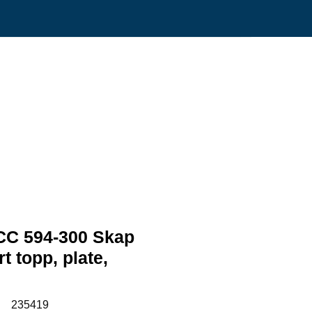
0
Min side
Infosenter
Favoritter
SCC 594-300 Skap
rt topp, plate,
:
235419