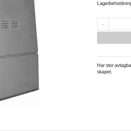
Lagerbeholdnin
-
Har stor avtagba
skapet.