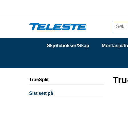
Skjøtebokser/Skap
Montasje/I
Tru
TrueSplit
Sist sett på