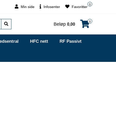
0
Min side
Infosenter
Favoritter
0
Beløp
0,00
edsentral
HFC nett
RF Passivt