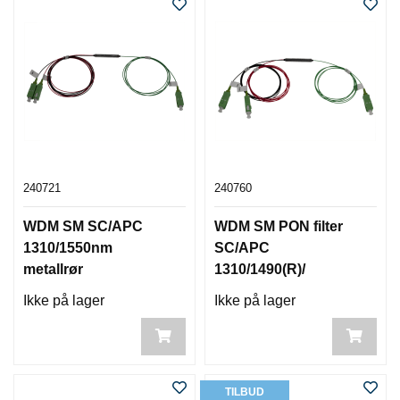
240721
240760
WDM SM SC/APC
WDM SM PON filter
1310/1550nm
SC/APC
metallrør
1310/1490(R)/
SC/UPC 1550(P)
Ikke på lager
Ikke på lager
TILBUD