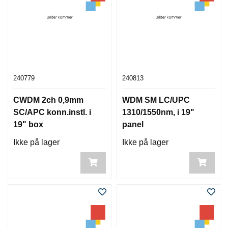
240779
240813
CWDM 2ch 0,9mm
WDM SM LC/UPC
SC/APC konn.instl. i
1310/1550nm, i 19"
19" box
panel
Ikke på lager
Ikke på lager