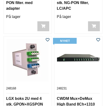
PON filter. med
stk. NG-PON filter,
adapter
LC/APC
På lager
På lager
NYHET
248168
248231
LGX boks 2U med 4
CWDM Mux+DeMux
stk. GPON+XGSPON
High Band 8Ch+1310