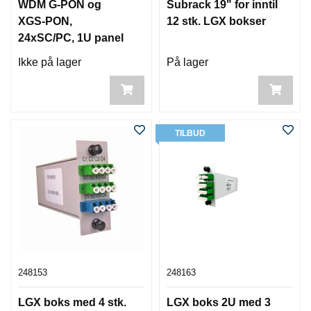
WDM G-PON og
Subrack 19" for inntil
XGS-PON,
12 stk. LGX bokser
24xSC/PC, 1U panel
Ikke på lager
På lager
TILBUD
248153
248163
LGX boks med 4 stk.
LGX boks 2U med 3