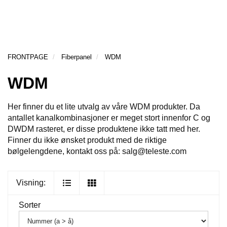
g
l
l
g
e
e
H
l
n
n
O
e
a
a
V
n
v
v
E
FRONTPAGE
Fiberpanel
WDM
a
D
i
i
v
M
g
g
WDM
E
i
a
a
N
g
t
t
Y
Her finner du et lite utvalg av våre WDM produkter. Da
a
i
i
antallet kanalkombinasjoner er meget stort innenfor C og
t
o
o
DWDM rasteret, er disse produktene ikke tatt med her.
i
n
n
Finner du ikke ønsket produkt med de riktige
o
bølgelengdene, kontakt oss på: salg@teleste.com
n
Visning:
Sorter