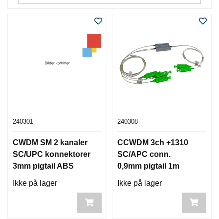
240301
240308
CWDM SM 2 kanaler
CCWDM 3ch +1310
SC/UPC konnektorer
SC/APC conn.
3mm pigtail ABS
0,9mm pigtail 1m
boks
Ikke på lager
Ikke på lager