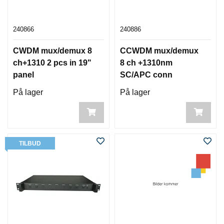
240866
240886
CWDM mux/demux 8
CCWDM mux/demux
ch+1310 2 pcs in 19"
8 ch +1310nm
panel
SC/APC conn
På lager
På lager
TILBUD