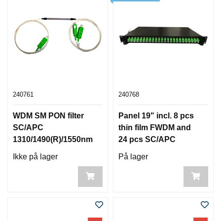
240761
240768
WDM SM PON filter
Panel 19" incl. 8 pcs
SC/APC
thin film FWDM and
1310/1490(R)/1550nm
24 pcs SC/APC
(P)
adapt
Ikke på lager
På lager