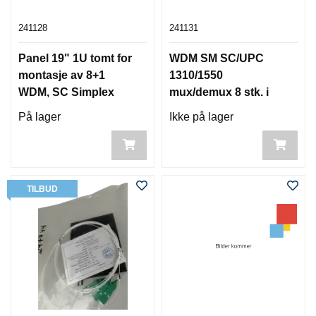
241128
241131
Panel 19" 1U tomt for
WDM SM SC/UPC
montasje av 8+1
1310/1550
WDM, SC Simplex
mux/demux 8 stk. i
19" panel
På lager
Ikke på lager
TILBUD