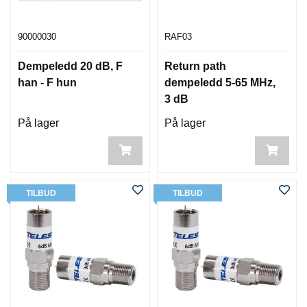
90000030
RAF03
Dempeledd 20 dB, F
Return path
han - F hun
dempeledd 5-65 MHz,
3 dB
På lager
På lager
TILBUD
TILBUD