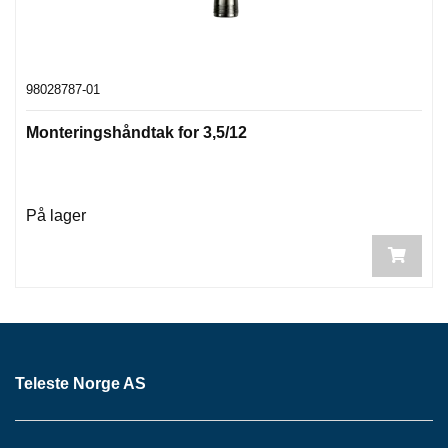
I
P
P
E
R
98028787-01
Monteringshåndtak for 3,5/12
C
O
M
P
R
På lager
E
S
S
I
O
N
C
Teleste Norge AS
R
I
M