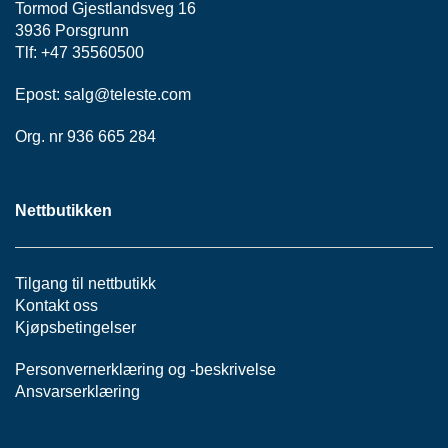
P
Tormod Gjestlandsveg 16
3936 Porsgrunn
Tlf: +47 35560500
D
I
V
Epost:
salg@teleste.
com
E
R
Org. nr 936 665 284
S
E
Nettbutikken
Tilgang til nettbutikk
Kontakt oss
Kjøpsbetingelser
Personvernerklæring
og -
beskrivelse
Ansvarserklæring