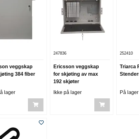
247836
252410
sson veggskap
Ericsson veggskap
Triarca
jøting 384 fiber
for skjøting av max
Stender
192 skjøter
å lager
Ikke på lager
På lager