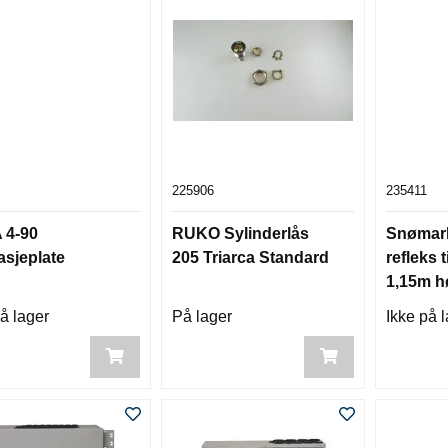
225906
235411
 4-90
RUKO Sylinderlås
Snømar
sjeplate
205 Triarca Standard
refleks 
1,15m h
å lager
På lager
Ikke på 