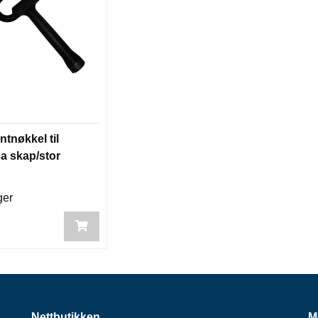
ntnøkkel til
ca skap/stor
ger
Nettbutikken
M