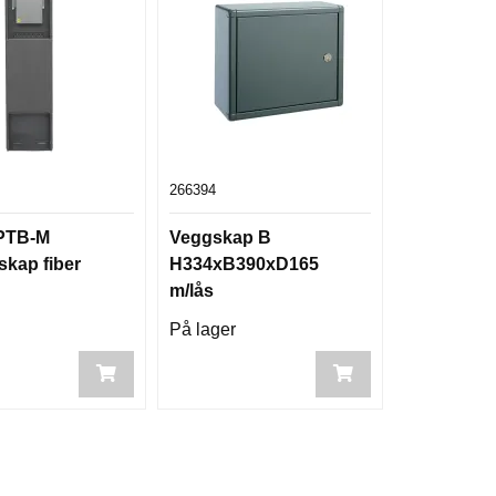
266394
 PTB-M
Veggskap B
skap fiber
H334xB390xD165
m/lås
På lager